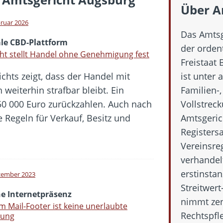
 Fold 8 & Fold 8 Ultra – Das sind die neuen Modelle
Über A
 die Handynummer unsichtbar – Die Benutzernamen kommen
bruar 2026
Das Amtsg
teil – Verbraucherrechte bei Online-Kündigung gestärkt
ale CBD-Plattform
der orden
eltweit aktive Phishing-Plattform „Kratos“ – Hunderttausende Opfer
ht stellt Handel ohne Genehmigung fest
Freistaat 
chts zeigt, dass der Handel mit
ist unter 
er Verbraucher gestärkt – Gerichtsurteil zu Apple
eiterhin strafbar bleibt. Ein
Familien-,
50 000 Euro zurückzahlen. Auch nach
Vollstrec
e Regeln für Verkauf, Besitz und
Amtsgeric
Registers
Vereinsreg
verhandel
erstinstan
zember 2023
Streitwer
ne Internetpräsenz
nimmt zen
im Mail-Footer ist keine unerlaubte
Rechtspfl
ung