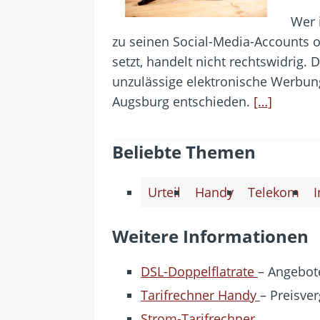
Wer i
zu seinen Social-Media-Accounts
setzt, handelt nicht rechtswidrig.
unzulässige elektronische Werbung
Augsburg entschieden.
[…]
Beliebte Themen
Urteil
Handy
Telekom
I
Weitere Informationen
DSL-Doppelflatrate
– Angebote
Tarifrechner Handy
– Preisver
Strom-Tarifrechner