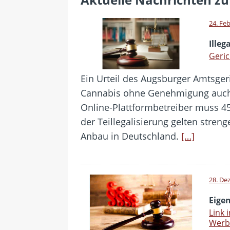
[ 24. Juli 2026 ]
Samsung Galaxy Z
[ 22. Juli 2026 ]
WhatsApp macht
24. Fe
[ 21. Juli 2026 ]
Wichtiges BGH-Ur
Illeg
[ 20. Juli 2026 ]
BKA zerschlägt w
Geric
betroffen
Ein Urteil des Augsburger Amtsgeri
[ 5. August 2026 ]
Wahlfreiheit d
Cannabis ohne Genehmigung auch w
Online-Plattformbetreiber muss 4
der Teillegalisierung gelten streng
Anbau in Deutschland.
[…]
28. De
Eige
Link 
Werb