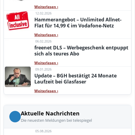
Weiterlesen
›
12.02.2026
Hammerangebot – Unlimited Allnet-
Flat für 14,99 € im Vodafone-Netz
Weiterlesen
›
06.02.2026
freenet DLS – Werbegeschenk entpuppt
sich als teures Abo
Weiterlesen
›
09.01.2026
Update – BGH bestätigt 24 Monate
Laufzeit bei Glasfaser
Weiterlesen
›
Aktuelle Nachrichten
Die neuesten Meldungen bei telespiegel
05.08.2026