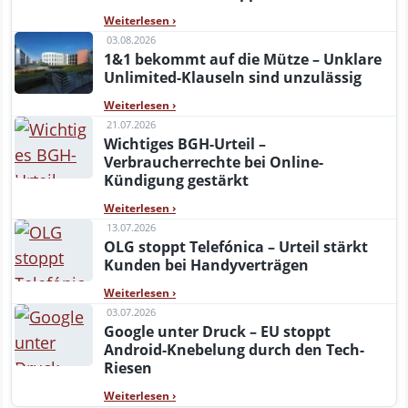
Weiterlesen
›
03.08.2026
1&1 bekommt auf die Mütze – Unklare
Unlimited-Klauseln sind unzulässig
Weiterlesen
›
21.07.2026
Wichtiges BGH-Urteil –
Verbraucherrechte bei Online-
Kündigung gestärkt
Weiterlesen
›
13.07.2026
OLG stoppt Telefónica – Urteil stärkt
Kunden bei Handyverträgen
Weiterlesen
›
03.07.2026
Google unter Druck – EU stoppt
Android-Knebelung durch den Tech-
Riesen
Weiterlesen
›