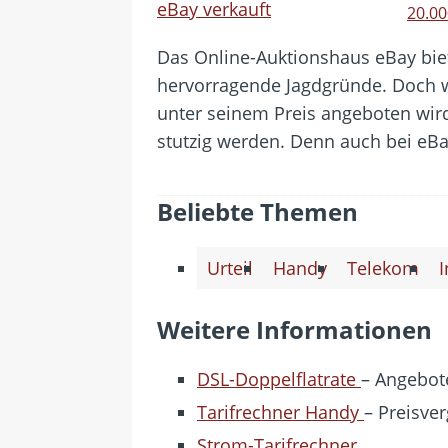
20.00
Das Online-Auktionshaus eBay bi
hervorragende Jagdgründe. Doch we
unter seinem Preis angeboten wird
stutzig werden. Denn auch bei eBay
Beliebte Themen
Urteil
Handy
Telekom
I
Weitere Informationen
DSL-Doppelflatrate
– Angebote
Tarifrechner Handy
– Preisver
Strom-Tarifrechner