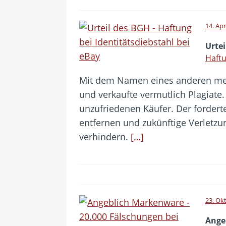
14. Apr
Urte
Haftu
Mit dem Namen eines anderen meld
und verkaufte vermutlich Plagiate
unzufriedenen Käufer. Der fordert
entfernen und zukünftige Verletz
verhindern.
[…]
23. Ok
Ange