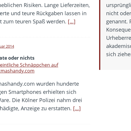
blichen Risiken. Lange Lieferzeiten,
ursprüngl
erte und teure Rückgaben lassen in
nicht oder
bot zum teuren Spaß werden.
[…]
genannt. 
Konseque
Urheberre
akademisc
nuar 2014
sich ziehe
ate oder nichts
eintliche Schnäppchen auf
stmashandy.com
tmashandy.com wurden hunderte
gen Smartphones erhielten sich
are. Die Kölner Polizei nahm drei
chädigte, Anzeige zu erstatten.
[…]