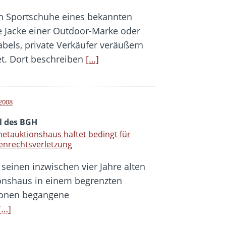
n Sportschuhe eines bekannten
ne Jacke einer Outdoor-Marke oder
abels, private Verkäufer veräußern
et. Dort beschreiben
[…]
 2008
il des BGH
netauktionshaus haftet bedingt für
enrechtsverletzung
seinen inzwischen vier Jahre alten
ionshaus in einem begrenzten
tionen begangene
[…]