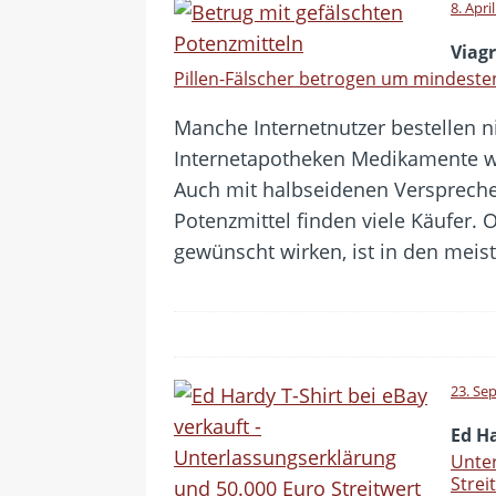
8. Apri
Viag
Pillen-Fälscher betrogen um mindesten
Manche Internetnutzer bestellen ni
Internetapotheken Medikamente w
Auch mit halbseidenen Versprech
Potenzmittel finden viele Käufer. O
gewünscht wirken, ist in den meis
23. Se
Ed Ha
Unter
Strei