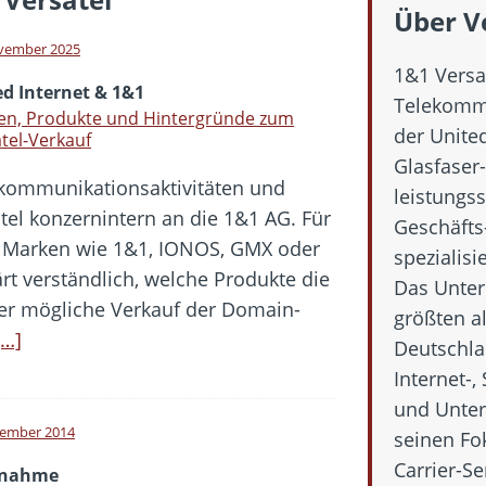
hbar? – Warum viele Beschäftigte nicht abschalten
Über V
 Fold 8 & Fold 8 Ultra – Das sind die neuen Modelle
vember 2025
1&1 Versat
 die Handynummer unsichtbar – Die Benutzernamen kommen
ed Internet & 1&1
Telekommu
teil – Verbraucherrechte bei Online-Kündigung gestärkt
en, Produkte und Hintergründe zum
der United
tel-Verkauf
t näher – Viele setzen trotzdem immer noch auf Kupfernetz
Glasfaser-
ekommunikationsaktivitäten und
leistungs
tel konzernintern an die 1&1 AG. Für
Geschäfts
 Marken wie 1&1, IONOS, GMX oder
spezialisie
rt verständlich, welche Produkte die
Das Unter
r mögliche Verkauf der Domain-
größten a
[…]
Deutschla
Internet-,
und Unte
tember 2014
seinen Fo
Carrier-Se
rnahme