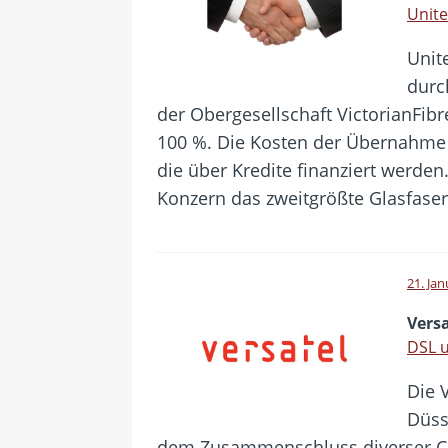
Unite
Unit
durc
der Obergesellschaft VictorianFib
100 %. Die Kosten der Übernahme 
die über Kredite finanziert werden.
Konzern das zweitgrößte Glasfase
21. Ja
Vers
DSL 
Die 
Düss
dem Zusammenschluss diverser City