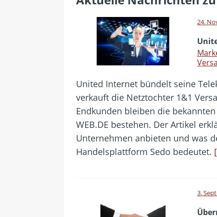
[ 28. Juli 2026 ]
Im Urlaub erreic
[ 24. Juli 2026 ]
Samsung Galaxy Z
24. No
[ 22. Juli 2026 ]
WhatsApp macht
Unit
[ 21. Juli 2026 ]
Wichtiges BGH-Ur
Mark
Versa
[ 7. August 2026 ]
DSL-Ende rück
United Internet bündelt seine Tel
verkauft die Netztochter 1&1 Versa
Endkunden bleiben die bekannten
WEB.DE bestehen. Der Artikel erklä
Unternehmen anbieten und was de
Handelsplattform Sedo bedeutet.
3. Sep
Übe