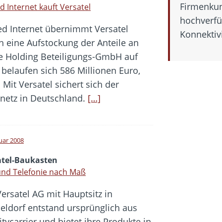
Firmenkun
d Internet kauft Versatel
hochverfü
ed Internet übernimmt Versatel
Konnektivi
h eine Aufstockung der Anteile an
re Holding Beteiligungs-GmbH auf
belaufen sich 586 Millionen Euro,
 Mit Versatel sichert sich der
rnetz in Deutschland.
[…]
nuar 2008
atel-Baukasten
und Telefonie nach Maß
Versatel AG mit Hauptsitz in
eldorf entstand ursprünglich aus
carrier und bietet ihre Produkte in