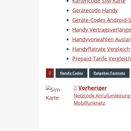
Kartencode SIM-Karte
Gerätecode Handy
Geräte-Codes Android-
Handy Vertragsverläng
Handyvorwahlen Ausla
Handyflatrate Vergleich
Prepaid-Tarife Vergleic
Handy-Codes
Ratgeber Festnetz
Vorheriger
Netzcode Anrufumleitung 
Mobilfunknetz