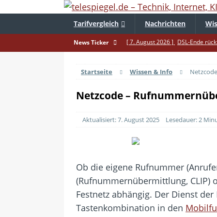
Tarifvergleich
Nachrichten
Wis
[ 7. August 2026 ]
DSL-Ende rückt
News Ticker
[ 5. August 2026 ]
Wahlfreiheit d
Startseite
Wissen & Info
Netzcode
[ 4. August 2026 ]
Smartphone-Ka
[ 3. August 2026 ]
1&1 bekommt au
Netzcode – Rufnummernübe
[ 30. Juli 2026 ]
Recht auf Repara
Aktualisiert: 7. August 2025
Lesedauer: 2 Min
[ 29. Juli 2026 ]
Achtung: Polizei
[ 28. Juli 2026 ]
Im Urlaub erreich
[ 24. Juli 2026 ]
Samsung Galaxy Z 
Ob die eigene Rufnummer (Anrufer
[ 22. Juli 2026 ]
WhatsApp macht 
(Rufnummernübermittlung, CLIP) o
[ 21. Juli 2026 ]
Wichtiges BGH-Ur
Festnetz abhängig.
Der Dienst der
Tastenkombination in den
Mobilf