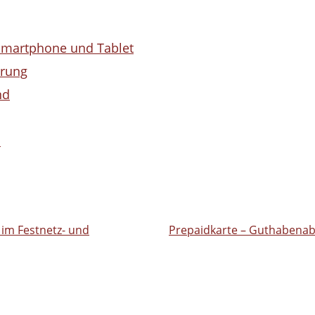
Smartphone und Tablet
erung
nd
h
im Festnetz- und
Prepaidkarte – Guthabenab