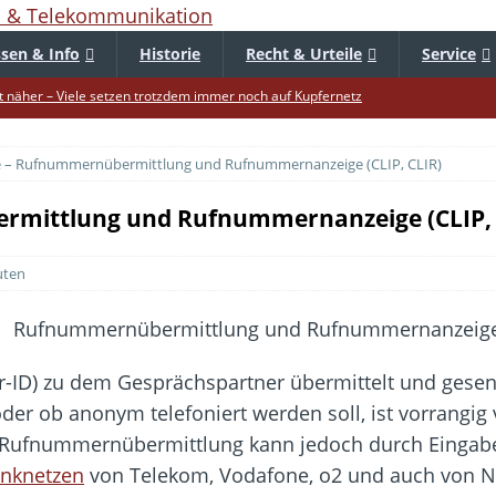
sen & Info
Historie
Recht & Urteile
Service
 näher – Viele setzen trotzdem immer noch auf Kupfernetz
er Verbraucher gestärkt – Gerichtsurteil zu Apple
 – Rufnummernübermittlung und Rufnummernanzeige (CLIP, CLIR)
uf – Zu diesem Zeitpunkt sparen Käufer am meisten
f die Mütze – Unklare Unlimited-Klauseln sind unzulässig
rmittlung und Rufnummernanzeige (CLIP, 
tur startet – Diese neuen Regeln gelten ab morgen
uten
 warnt – Raffinierte, neue WhatsApp-Betrugsmasche
bar? – Warum viele Beschäftigte nicht abschalten
Fold 8 & Fold 8 Ultra – Das sind die neuen Modelle
-ID) zu dem Gesprächspartner übermittelt und gesen
die Handynummer unsichtbar – Die Benutzernamen kommen
der ob anonym telefoniert werden soll, ist vorrangi
teil – Verbraucherrechte bei Online-Kündigung gestärkt
 Rufnummernübermittlung kann jedoch durch Eingab
unknetzen
von Telekom, Vodafone, o2 und auch von Nu