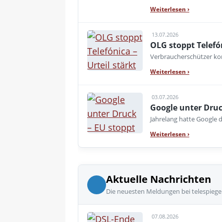
Weiterlesen
›
13.07.2026
OLG stoppt Telefó
Verbraucherschützer kon
Weiterlesen
›
03.07.2026
Google unter Druc
Jahrelang hatte Google d
Weiterlesen
›
Aktuelle Nachrichten
Die neuesten Meldungen bei telespiege
07.08.2026