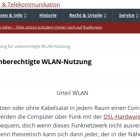
sen & Info
Historie
Recht & Urteile
Service
 näher – Viele setzen trotzdem immer noch auf Kupfernetz
er Verbraucher gestärkt – Gerichtsurteil zu Apple
ftung für unberechtigte WLAN-Nutzung
uf – Zu diesem Zeitpunkt sparen Käufer am meisten
f die Mütze – Unklare Unlimited-Klauseln sind unzulässig
 unberechtigte WLAN-Nutzung
tur startet – Diese neuen Regeln gelten ab morgen
 warnt – Raffinierte, neue WhatsApp-Betrugsmasche
bar? – Warum viele Beschäftigte nicht abschalten
Fold 8 & Fold 8 Ultra – Das sind die neuen Modelle
tzen oder ohne Kabelsalat in jedem Raum einen Compu
die Handynummer unsichtbar – Die Benutzernamen kommen
erden die Computer über Funk mit der
DSL-Hardwar
teil – Verbraucherrechte bei Online-Kündigung gestärkt
bequem, doch wenn dieses Funknetzwerk nicht ausreic
enn theoretisch kann sich dann jeder, der in der Näh