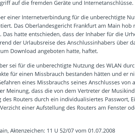
riff auf die fremden Geräte und Internetanschlüsse.
r einer Internetverbindung für die unberechtigte N
utiert. Das Oberlandesgericht Frankfurt am Main hob 
). Das hatte entschieden, dass der Inhaber für die Ur
hrend der Urlaubsreise des Anschlussinhabers über d
zum Download angeboten hatte, haftet.
ber sei für die unberechtigte Nutzung des WLAN durc
kte für einen Missbrauch bestanden hätten und er nic
Gefahren eines Missbrauchs seines Anschlusses von au
r Meinung, dass die von dem Vertreter der Musikindu
es Routers durch ein individualisiertes Passwort, E
erzicht einer Aufstellung des Routers am Fenster 
ain, Aktenzeichen: 11 U 52/07 vom 01.07.2008