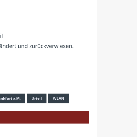
il
eändert und zurückverwiesen.
nkfurt a.M.
Urteil
WLAN