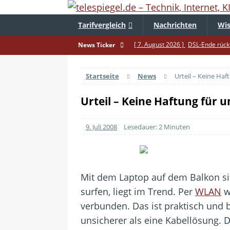
Tarifvergleich
Nachrichten
Wis
[ 7. August 2026 ]
DSL-Ende rückt
News Ticker
[ 5. August 2026 ]
Wahlfreiheit d
Startseite
News
Urteil – Keine Ha
[ 4. August 2026 ]
Smartphone-Ka
[ 3. August 2026 ]
1&1 bekommt au
Urteil – Keine Haftung für
[ 30. Juli 2026 ]
Recht auf Repara
9. Juli 2008
Lesedauer: 2 Minuten
[ 29. Juli 2026 ]
Achtung: Polizei
[ 28. Juli 2026 ]
Im Urlaub erreich
[ 24. Juli 2026 ]
Samsung Galaxy Z 
Mit dem Laptop auf dem Balkon si
[ 22. Juli 2026 ]
WhatsApp macht 
surfen, liegt im Trend. Per
WLAN
w
[ 21. Juli 2026 ]
Wichtiges BGH-Ur
verbunden. Das ist praktisch und 
unsicherer als eine Kabellösung. D