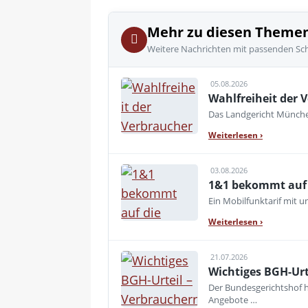
Mehr zu diesen Theme
Weitere Nachrichten mit passenden Sc
05.08.2026
Wahlfreiheit der V
Das Landgericht München
Weiterlesen
›
03.08.2026
1&1 bekommt auf d
Ein Mobilfunktarif mit 
Weiterlesen
›
21.07.2026
Wichtiges BGH-Urt
Der Bundesgerichtshof h
Angebote …