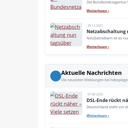
Die Bundesnetzagentur h
Weiterlesen
›
20.12.2022
Netzabschaltung n
Netzbetreibern ist es n
Weiterlesen
›
Aktuelle Nachrichten
Die neuesten Meldungen bei telespiege
07.08.2026
DSL-Ende rückt nä
Deutschland steht vor de
Weiterlesen
›