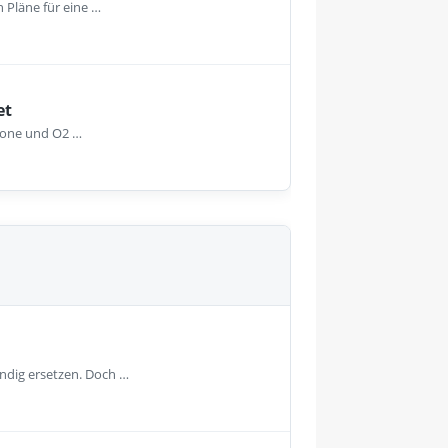
 Pläne für eine …
et
afone und O2 …
ändig ersetzen. Doch …