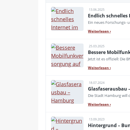
13.06.2025
Endlich schnelles 
Ein neues Forschungs- u
Weiterlesen
›
25.03.2025
Bessere Mobilfun
Jetzt ist es offiziell: 
Weiterlesen
›
18.07.2024
Glasfaserausbau –
Die Stadt Hamburg will d
Weiterlesen
›
13.09.2023
Hintergrund – Bu