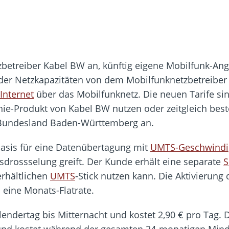
betreiber Kabel BW an, künftig eigene Mobilfunk-Ange
er Netzkapazitäten von dem Mobilfunknetzbetreiber o2
Internet
über das Mobilfunknetz. Die neuen Tarife sin
onie-Produkt von Kabel BW nutzen oder zeitgleich best
 Bundesland Baden-Württemberg an.
Basis für eine Datenübertagung mit
UMTS-Geschwindi
drossselung greift. Der Kunde erhält eine separate
S
rhältlichen
UMTS
-Stick nutzen kann. Die Aktivierung 
 eine Monats-Flatrate.
Kalendertag bis Mitternacht und kostet 2,90 € pro Tag.
nd kostet während der gesamten 24-monatigen Minde