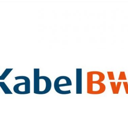
bar? – Warum viele Beschäftigte nicht abschalten
Fold 8 & Fold 8 Ultra – Das sind die neuen Modelle
die Handynummer unsichtbar – Die Benutzernamen kommen
teil – Verbraucherrechte bei Online-Kündigung gestärkt
 näher – Viele setzen trotzdem immer noch auf Kupfernetz