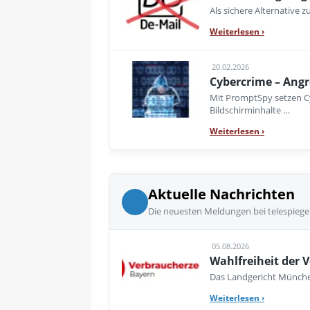
Als sichere Alternative z
Weiterlesen
›
20.02.2026
Cybercrime – Ang
Mit PromptSpy setzen Cy
Bildschirminhalte …
Weiterlesen
›
Aktuelle Nachrichten
Die neuesten Meldungen bei telespiege
05.08.2026
Wahlfreiheit der V
Das Landgericht München
Weiterlesen
›