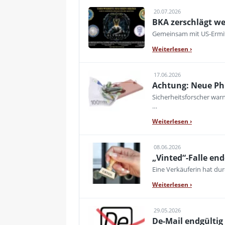
20.07.2026
BKA zerschlägt we
Gemeinsam mit US-Ermitt
Weiterlesen
›
17.06.2026
Achtung: Neue Phis
Sicherheitsforscher war
…
Weiterlesen
›
08.06.2026
„Vinted“-Falle en
Eine Verkäuferin hat dur
Weiterlesen
›
29.05.2026
De-Mail endgültig 