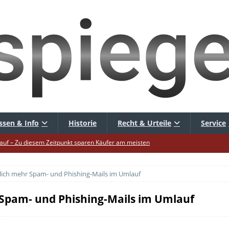
ssen & Info
Historie
Recht & Urteile
Service
uf – Zu diesem Zeitpunkt sparen Käufer am meisten
uf die Mütze – Unklare Unlimited-Klauseln sind unzulässig
lich mehr Spam- und Phishing-Mails im Umlauf
tur startet – Diese neuen Regeln gelten ab morgen
 warnt – Raffinierte, neue WhatsApp-Betrugsmasche
 Spam- und Phishing-Mails im Umlauf
hbar? – Warum viele Beschäftigte nicht abschalten