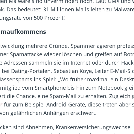
en Malware sind unvermindert hoch. Laut GMX und we
k. Das bedeutet: 31 Millionen Mails leiten zu Malwar
rungsrate von 500 Prozent!
Spamaufkommens
twicklung mehrere Gründe. Spammer agieren profess
ner Spamattacke wieder löschen und greifen auf Bot
ie Adressen sammeln sie im Internet oder durch Hack
bei Dating-Portalen. Sebastian Koye, Leiter E-Mail-
Massenspams ins Spiel: „Wo früher maximal ein Desk
enmitglied vom Smartphone bis hin zum Notebook gle
rt die Chance, eine Spam-Mail zu erhalten. Zugleich 
r
für zum Beispiel Android-Geräte, diese treten aber
n von gefährlichen Anhängen erschwert.
cken sind Abnehmen, Krankenversicherungswechsel u