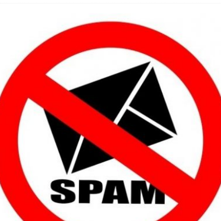
 Fold 8 & Fold 8 Ultra – Das sind die neuen Modelle
 die Handynummer unsichtbar – Die Benutzernamen kommen
teil – Verbraucherrechte bei Online-Kündigung gestärkt
eltweit aktive Phishing-Plattform „Kratos“ – Hunderttausende Opfer
er Verbraucher gestärkt – Gerichtsurteil zu Apple