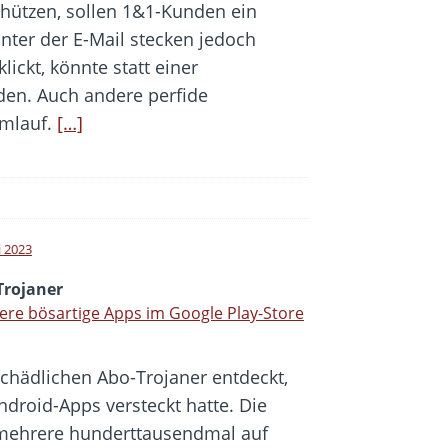
chützen, sollen 1&1-Kunden ein
nter der E-Mail stecken jedoch
lickt, könnte statt einer
den. Auch andere perfide
Umlauf.
[…]
i 2023
Trojaner
re bösartige Apps im Google Play-Store
chädlichen Abo-Trojaner entdeckt,
ndroid-Apps versteckt hatte. Die
 mehrere hunderttausendmal auf