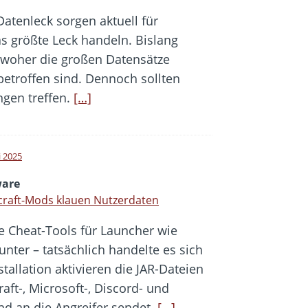
atenleck sorgen aktuell für
as größte Leck handeln. Bislang
, woher die großen Datensätze
etroffen sind. Dennoch sollten
ngen treffen.
[…]
i 2025
are
craft-Mods klauen Nutzerdaten
e Cheat-Tools für Launcher wie
nter – tatsächlich handelte es sich
allation aktivieren die JAR-Dateien
aft-, Microsoft-, Discord- und
d an die Angreifer sendet.
[…]