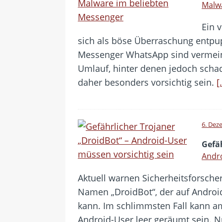
Malw
Ein 
sich als böse Überraschung entpu
Messenger WhatsApp sind vermein
Umlauf, hinter denen jedoch schad
daher besonders vorsichtig sein.
[
6. Dez
Gefä
Andro
Aktuell warnen Sicherheitsforsche
Namen „DroidBot“, der auf Androi
kann. Im schlimmsten Fall kann 
Android-User leer geräumt sein. N