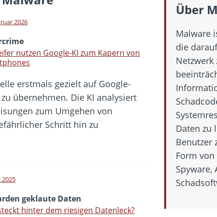
bar? – Warum viele Beschäftigte nicht abschalten
Über M
Fold 8 & Fold 8 Ultra – Das sind die neuen Modelle
bruar 2026
Malware i
die Handynummer unsichtbar – Die Benutzernamen kommen
rcrime
die darauf
teil – Verbraucherrechte bei Online-Kündigung gestärkt
ifer nutzen Google-KI zum Kapern von
Netzwerk 
tphones
 näher – Viele setzen trotzdem immer noch auf Kupfernetz
beeinträc
lle erstmals gezielt auf Google-
Informati
zu übernehmen. Die KI analysiert
Schadcode
nweisungen zum Umgehen von
Systemres
ährlicher Schritt hin zu
Daten zu 
Benutzer 
Form von
Spyware, 
i 2025
Schadsof
iarden geklaute Daten
teckt hinter dem riesigen Datenleck?