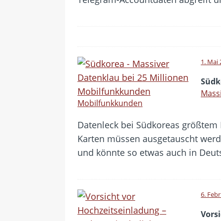
1. Mai
Südk
Massi
Mobilfunkkunden
Datenleck bei Südkoreas größtem 
Karten müssen ausgetauscht werden
und könnte so etwas auch in Deut
6. Feb
Vors