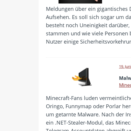
Meldungen über ein gigantisches D
Aufsehen. Es soll sich sogar um d
besteht noch Uneinigkeit darüber
stammen und wie viele Personen b
Nutzer einige Sicherheitsvorkehru
19. Jun
Malw
Mine
Minecraft-Fans luden vermeintlich
Oringo, Funnymap oder Porlar heru
um getarnte Malware. Nach der Inst
ein .NET-Stealer-Modul, das Minecr
Telegram-Accountdaten abgreift un