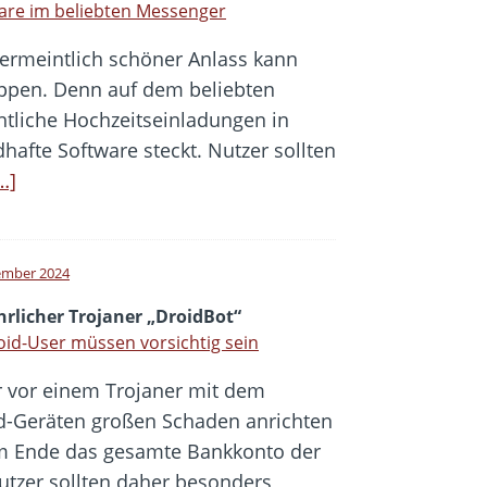
are im beliebten Messenger
vermeintlich schöner Anlass kann
ppen. Denn auf dem beliebten
tliche Hochzeitseinladungen in
hafte Software steckt. Nutzer sollten
…]
ember 2024
hrlicher Trojaner „DroidBot“
id-User müssen vorsichtig sein
r vor einem Trojaner mit dem
d-Geräten großen Schaden anrichten
am Ende das gesamte Bankkonto der
utzer sollten daher besonders