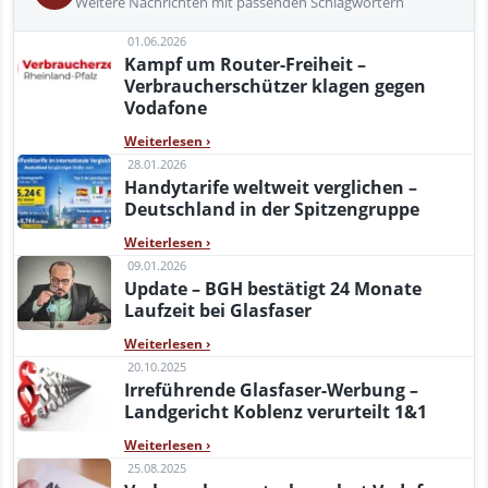
Weitere Nachrichten mit passenden Schlagwörtern
01.06.2026
Kampf um Router-Freiheit –
Verbraucherschützer klagen gegen
Vodafone
Weiterlesen
›
28.01.2026
Handytarife weltweit verglichen –
Deutschland in der Spitzengruppe
Weiterlesen
›
09.01.2026
Update – BGH bestätigt 24 Monate
Laufzeit bei Glasfaser
Weiterlesen
›
20.10.2025
Irreführende Glasfaser-Werbung –
Landgericht Koblenz verurteilt 1&1
Weiterlesen
›
25.08.2025