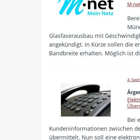
M-net
Bere
Münc
Glasfaserausbau mit Geschwindigk
angekündigt. In Kürze sollen die 
Bandbreite erhalten. Möglich ist 
4. Sep
Ärge
Elekt
Über
Bei 
Kundeninformationen zwischen den
übermittelt. Nun soll eine elektro