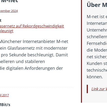
 Fold 8 & Fold 8 Ultra – Das sind die neuen Modelle
Über M
 die Handynummer unsichtbar – Die Benutzernamen kommen
vember 2024
M-net ist 
teil – Verbraucherrechte bei Online-Kündigung gestärkt
t
Interneta
eltweit aktive Phishing-Plattform „Kratos“ – Hunderttausende Opfer
asernetz auf Rekordgeschwindigkeit
Unternehm
leunigt
schnellem
Münchener Internetanbieter M-net
er Verbraucher gestärkt – Gerichtsurteil zu Apple
Fernsehdi
sein Glasfasernetz mit modernster
die Moder
t pro Sekunde beschleunigt. Damit
net siche
elleren und stabileren
Kunden st
die digitalen Anforderungen der
technisch
können.
Link zur 
il 2017
MBit/s