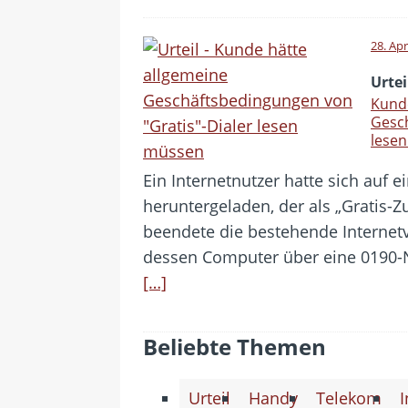
28. Apr
Urtei
Kunde
Gesch
lese
Ein Internetnutzer hatte sich auf ei
heruntergeladen, der als „Gratis-Z
beendete die bestehende Internet
dessen Computer über eine 0190-N
[…]
Beliebte Themen
Urteil
Handy
Telekom
I