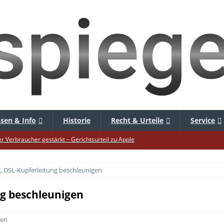
sen & Info
Historie
Recht & Urteile
Service
er Verbraucher gestärkt – Gerichtsurteil zu Apple
uf – Zu diesem Zeitpunkt sparen Käufer am meisten
, DSL-Kupferleitung beschleunigen
f die Mütze – Unklare Unlimited-Klauseln sind unzulässig
tur startet – Diese neuen Regeln gelten ab morgen
ng beschleunigen
 warnt – Raffinierte, neue WhatsApp-Betrugsmasche
ten