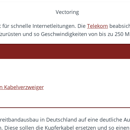
bar? – Warum viele Beschäftigte nicht abschalten
Fold 8 & Fold 8 Ultra – Das sind die neuen Modelle
die Handynummer unsichtbar – Die Benutzernamen kommen
 für schnelle Internetleitungen. Die
Telekom
beabsicht
teil – Verbraucherrechte bei Online-Kündigung gestärkt
zurüsten und so Geschwindigkeiten von bis zu 250 M
 näher – Viele setzen trotzdem immer noch auf Kupfernetz
n Kabelverzweiger
Breitbandausbau in Deutschland auf eine deutliche A
. Diese sollen die Kupferkabel ersetzen und so einen