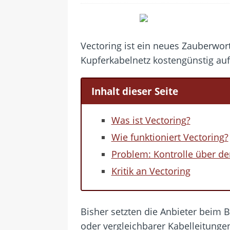
[ 28. Juli 2026 ]
Im Urlaub erreich
[ 24. Juli 2026 ]
Samsung Galaxy Z 
[ 22. Juli 2026 ]
WhatsApp macht 
Vectoring ist ein neues Zauberwort
[ 21. Juli 2026 ]
Wichtiges BGH-Ur
Kupferkabelnetz kostengünstig auf
[ 7. August 2026 ]
DSL-Ende rückt
Inhalt dieser Seite
Was ist Vectoring?
Wie funktioniert Vectoring?
Problem: Kontrolle über de
Kritik an Vectoring
Bisher setzten die Anbieter beim 
oder vergleichbarer Kabelleitungen