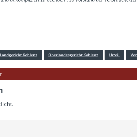
Landgericht Koblenz
Oberlandesgericht Koblenz
Urteil
Ver
r
n
licht.