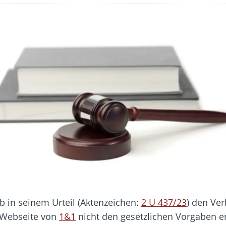
 Fold 8 & Fold 8 Ultra – Das sind die neuen Modelle
 die Handynummer unsichtbar – Die Benutzernamen kommen
teil – Verbraucherrechte bei Online-Kündigung gestärkt
eltweit aktive Phishing-Plattform „Kratos“ – Hunderttausende Opfer
er Verbraucher gestärkt – Gerichtsurteil zu Apple
 in seinem Urteil (Aktenzeichen:
2 U 437/23
) den Ver
 Webseite von
1&1
nicht den gesetzlichen Vorgaben 