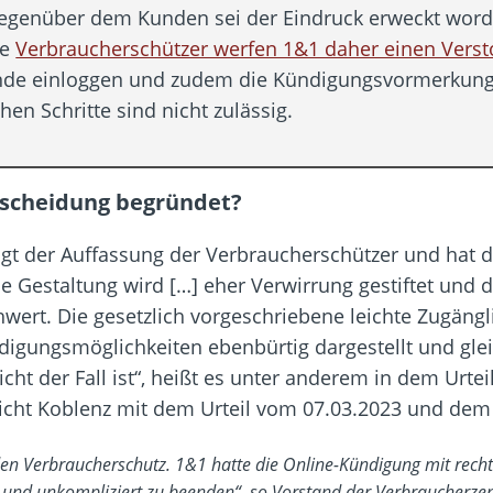
egenüber dem Kunden sei der Eindruck erweckt worde
ie
Verbraucherschützer werfen 1&1 daher einen Verst
Kunde einloggen und zudem die Kündigungsvormerkun
hen Schritte sind nicht zulässig.
ntscheidung begründet?
gt der Auffassung der Verbraucherschützer und hat d
die Gestaltung wird […] eher Verwirrung gestiftet und 
ert. Die gesetzlich vorgeschriebene leichte Zugänglic
ndigungsmöglichkeiten ebenbürtig dargestellt und gl
ht der Fall ist“, heißt es unter anderem in dem Urte
icht Koblenz mit dem Urteil vom 07.03.2023 und dem
r den Verbraucherschutz. 1&1 hatte die Online-Kündigung mit rec
l und unkompliziert zu beenden“, so Vorstand der Verbraucherze