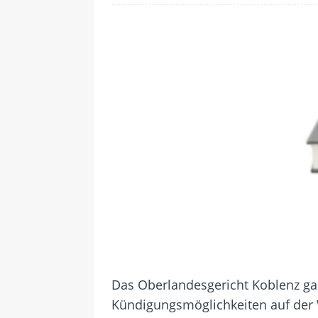
[ 24. Juli 2026 ]
Samsung Galaxy Z
[ 22. Juli 2026 ]
WhatsApp macht
[ 21. Juli 2026 ]
Wichtiges BGH-Ur
[ 20. Juli 2026 ]
BKA zerschlägt w
betroffen
[ 5. August 2026 ]
Wahlfreiheit d
Das Oberlandesgericht Koblenz gab
Kündigungsmöglichkeiten auf der