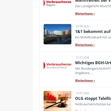
Wahlfreiheit der V
Das Landgericht München
Weiterlesen
›
03.08.2026
1&1 bekommt auf d
Ein Mobilfunktarif mit 
Weiterlesen
›
21.07.2026
Wichtiges BGH-Urt
Der Bundesgerichtshof h
Angebote …
Weiterlesen
›
13.07.2026
OLG stoppt Telefó
Verbraucherschützer kon