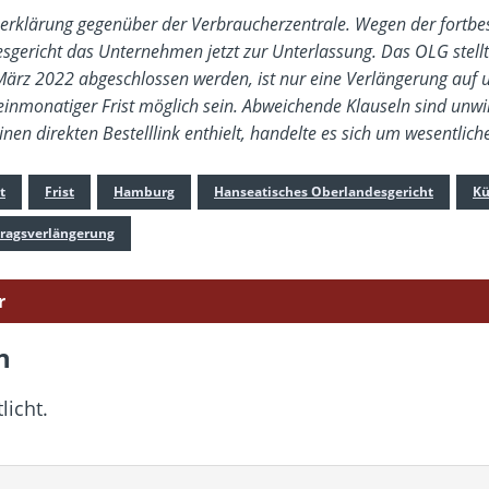
gserklärung gegenüber der Verbraucherzentrale. Wegen der fort
sgericht das Unternehmen jetzt zur Unterlassung. Das OLG stellt
t März 2022 abgeschlossen werden, ist nur eine Verlängerung au
einmonatiger Frist möglich sein. Abweichende Klauseln sind unwi
nen direkten Bestelllink enthielt, handelte es sich um wesentlich
t
Frist
Hamburg
Hanseatisches Oberlandesgericht
Kü
tragsverlängerung
r
n
licht.