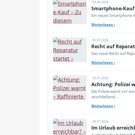
04.08.2026
Smartphone-Kauf 
Ein neues Smartphone mu
Weiterlesen
›
30.07.2026
Recht auf Reparat
Das neue Recht auf Repar
Weiterlesen
›
29.07.2026
Achtung: Polizei 
Die Polizei warnt vor e
anschließend …
Weiterlesen
›
28.07.2026
Im Urlaub erreich
Auch im Urlaub klingelt