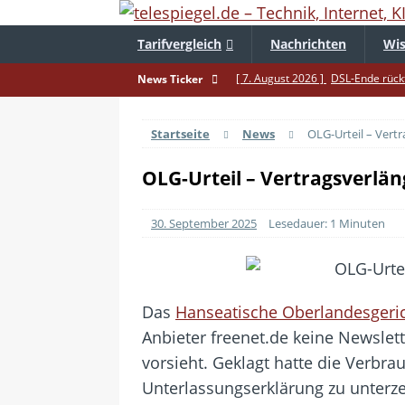
Tarifvergleich
Nachrichten
Wis
[ 7. August 2026 ]
DSL-Ende rückt
News Ticker
[ 5. August 2026 ]
Wahlfreiheit d
Startseite
News
OLG-Urteil – Vert
[ 4. August 2026 ]
Smartphone-Ka
[ 3. August 2026 ]
1&1 bekommt au
OLG-Urteil – Vertragsverlä
[ 30. Juli 2026 ]
Recht auf Repara
30. September 2025
Lesedauer: 1 Minuten
[ 29. Juli 2026 ]
Achtung: Polizei
[ 28. Juli 2026 ]
Im Urlaub erreich
[ 24. Juli 2026 ]
Samsung Galaxy Z 
Das
Hanseatische Oberlandesgeric
[ 22. Juli 2026 ]
WhatsApp macht 
Anbieter freenet.de keine Newsle
[ 21. Juli 2026 ]
Wichtiges BGH-Ur
vorsieht. Geklagt hatte die Verbr
Unterlassungserklärung zu unterz