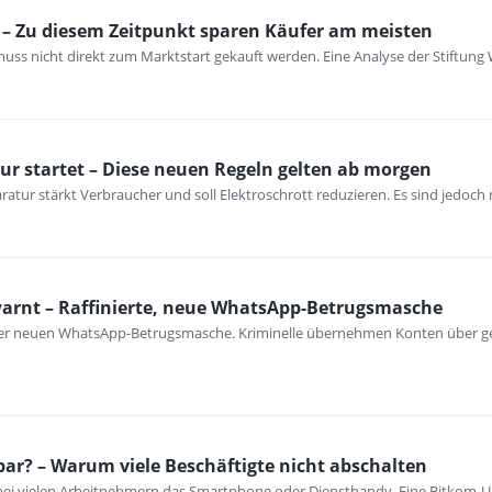
– Zu diesem Zeitpunkt sparen Käufer am meisten
ss nicht direkt zum Marktstart gekauft werden. Eine Analyse der Stiftung 
ur startet – Diese neuen Regeln gelten ab morgen
atur stärkt Verbraucher und soll Elektroschrott reduzieren. Es sind jedoch n
warnt – Raffinierte, neue WhatsApp-Betrugsmasche
iner neuen WhatsApp-Betrugsmasche. Kriminelle übernehmen Konten über ge
bar? – Warum viele Beschäftigte nicht abschalten
 bei vielen Arbeitnehmern das Smartphone oder Diensthandy. Eine Bitkom-U