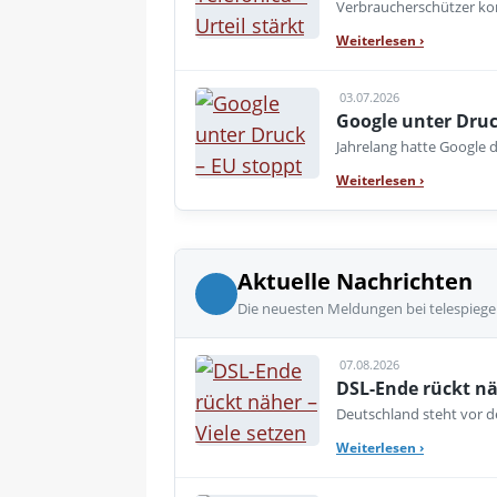
Verbraucherschützer kon
Weiterlesen
›
03.07.2026
Google unter Druc
Jahrelang hatte Google d
Weiterlesen
›
Aktuelle Nachrichten
Die neuesten Meldungen bei telespiege
07.08.2026
DSL-Ende rückt nä
Deutschland steht vor de
Weiterlesen
›