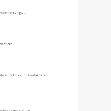
Warentest zeigt, …
icht alle …
fälschte Links und kontaktieren
mfrage zeigt auf, was …