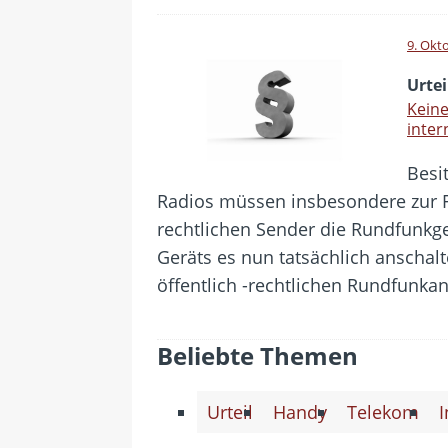
9. Okt
Urtei
Keine
inte
Besi
Radios müssen insbesondere zur Fi
rechtlichen Sender die Rundfunkge
Geräts es nun tatsächlich anschal
öffentlich -rechtlichen Rundfunka
Beliebte Themen
Urteil
Handy
Telekom
I