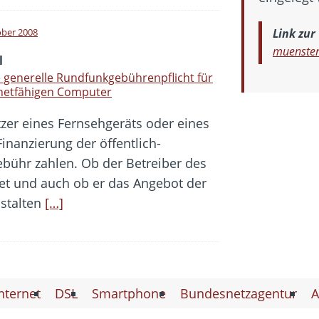
ober 2008
Link zur
muenster
l
 generelle Rundfunkgebührenpflicht für
rnetfähigen Computer
tzer eines Fernsehgeräts oder eines
nanzierung der öffentlich-
bühr zahlen. Ob der Betreiber des
tet und auch ob er das Angebot der
nstalten
[…]
nternet
DSL
Smartphone
Bundesnetzagentur
A