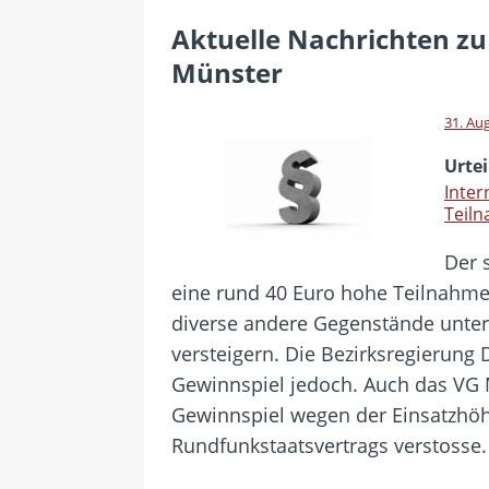
[ 28. Juli 2026 ]
Im Urlaub erreic
Aktuelle Nachrichten zu
[ 24. Juli 2026 ]
Samsung Galaxy Z
Münster
[ 22. Juli 2026 ]
WhatsApp macht
[ 21. Juli 2026 ]
Wichtiges BGH-Ur
31. Au
[ 7. August 2026 ]
DSL-Ende rück
Urtei
Inter
Teiln
Der 
eine rund 40 Euro hohe Teilnahme
diverse andere Gegenstände unter
versteigern. Die Bezirksregierung
Gewinnspiel jedoch. Auch das VG 
Gewinnspiel wegen der Einsatzhö
Rundfunkstaatsvertrags verstosse