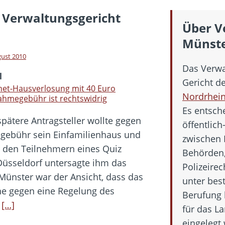
hbar? – Warum viele Beschäftigte nicht abschalten
 Verwaltungsgericht
 Fold 8 & Fold 8 Ultra – Das sind die neuen Modelle
Über V
 die Handynummer unsichtbar – Die Benutzernamen kommen
Münst
teil – Verbraucherrechte bei Online-Kündigung gestärkt
gust 2010
Das Verwa
t näher – Viele setzen trotzdem immer noch auf Kupfernetz
l
Gericht d
net-Hausverlosung mit 40 Euro
Nordrhein
ahmegebühr ist rechtswidrig
Es entsche
spätere Antragsteller wollte gegen
öffentlich
gebühr sein Einfamilienhaus und
zwischen 
 den Teilnehmern eines Quiz
Behörden,
 Düsseldorf untersagte ihm das
Polizeirec
Münster war der Ansicht, dass das
unter bes
he gegen eine Regelung des
Berufung 
.
[…]
für das L
eingelegt