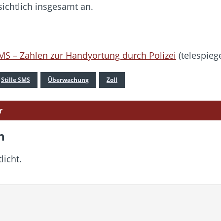
ichtlich insgesamt an.
MS – Zahlen zur Handyortung durch Polizei
(telespieg
Stille SMS
Überwachung
Zoll
r
n
licht.