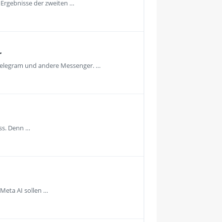
e Ergebnisse der zweiten …
r
, Telegram und andere Messenger. …
uss. Denn …
 Meta AI sollen …