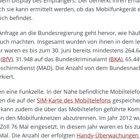
dem Display des Empfängers. Der bemerkt ihren Erhalt
ch sie kann ermittelt werden, ob das Mobilfunkgerät e
ich befindet.
e Anfrage an die Bundesregierung geht hervor, wie h
 machten. Insgesamt wurden von ihnen in dem letz
ahr waren es bis zum 30. Juni bereits mindestens 264.
(
BfV
), 31.948 auf das Bundeskriminalamt (
BKA
), 65.4
Abschirmdienst (MAD). Die Anzahl von dem Bundesnach
kiert.
n eine Funkzelle. In der Nähe befindliche Mobiltelefo
sen die auf der
SIM-Karte des Mobiltelefons
gespeicher
nen kann zudem die über das Mobiltelefon geführte K
 von den Mobilfunknetzen abzutrennen. Im Jahr 2012 
oll 76 Mal eingesetzt. In diesem Jahr waren es bis z
al. Die Anzahl der erfolgten
Handy-Überwachungen 