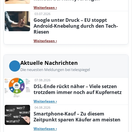
Weiterlesen
›
03.07.2026
Google unter Druck – EU stoppt
Android-Knebelung durch den Tech-
Riesen
Weiterlesen
›
Aktuelle Nachrichten
Die neuesten Meldungen bei telespiegel
07.08.2026
DSL-Ende rückt näher – Viele setzen
trotzdem immer noch auf Kupfernetz
Weiterlesen
›
04.08.2026
Smartphone-Kauf – Zu diesem
Zeitpunkt sparen Käufer am meisten
Weiterlesen
›