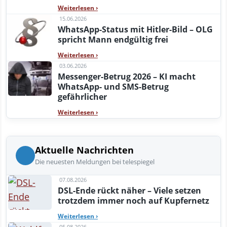
Weiterlesen
›
15.06.2026
WhatsApp-Status mit Hitler-Bild – OLG
spricht Mann endgültig frei
Weiterlesen
›
03.06.2026
Messenger-Betrug 2026 – KI macht
WhatsApp- und SMS-Betrug
gefährlicher
Weiterlesen
›
Aktuelle Nachrichten
Die neuesten Meldungen bei telespiegel
07.08.2026
DSL-Ende rückt näher – Viele setzen
trotzdem immer noch auf Kupfernetz
Weiterlesen
›
05.08.2026