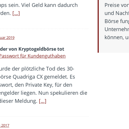
pps sein. Viel Geld kann dadurch
Preise vo
rden.
[…]
und Nachf
Börse fun
Unterneh
können, u
ruar 2019
der von Kryptogeldbörse tot
 Passwort für Kundenguthaben
urde der plötzliche Tod des 30-
börse Quadriga CX gemeldet. Es
swort, den Private Key, für den
ngelder liegen. Nun spekulieren die
dieser Meldung.
[…]
i 2017