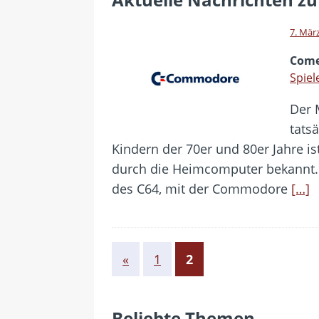
[ 24. Juli 2026 ]
Samsung Galaxy Z
[ 22. Juli 2026 ]
WhatsApp macht
7. Mär
[ 21. Juli 2026 ]
Wichtiges BGH-Ur
Com
[ 20. Juli 2026 ]
BKA zerschlägt w
Spie
betroffen
Der
[ 5. August 2026 ]
Wahlfreiheit d
tats
Kindern der 70er und 80er Jahre 
durch die Heimcomputer bekannt. 
des C64, mit der Commodore
[…]
«
1
2
Beliebte Themen