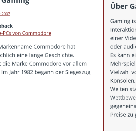
 Fold 8 & Fold 8 Ultra – Das sind die neuen Modelle
Über 
 die Handynummer unsichtbar – Die Benutzernamen kommen
z 2007
Gaming ist
teil – Verbraucherrechte bei Online-Kündigung gestärkt
eback
Interakti
eltweit aktive Phishing-Plattform „Kratos“ – Hunderttausende Opfer
le-PCs von Commodore
einer Vide
 Markenname Commodore hat
oder audi
er Verbraucher gestärkt – Gerichtsurteil zu Apple
ächlich eine lange Geschichte.
Es kann ei
ist die Marke Commodore vor allem
Mehrspiele
Im Jahr 1982 begann der Siegeszug
Vielzahl v
Konsolen,
Welten sta
Wettbewer
gegeneina
Preise zu