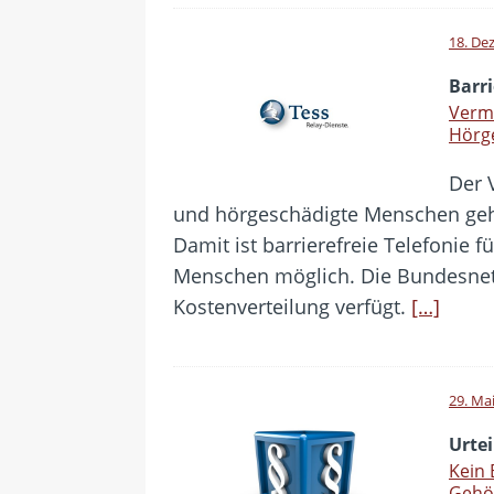
18. De
Barri
Vermi
Hörg
Der 
und hörgeschädigte Menschen geh
Damit ist barrierefreie Telefonie 
Menschen möglich. Die Bundesnet
Kostenverteilung verfügt.
[…]
29. Ma
Urtei
Kein 
Gehö