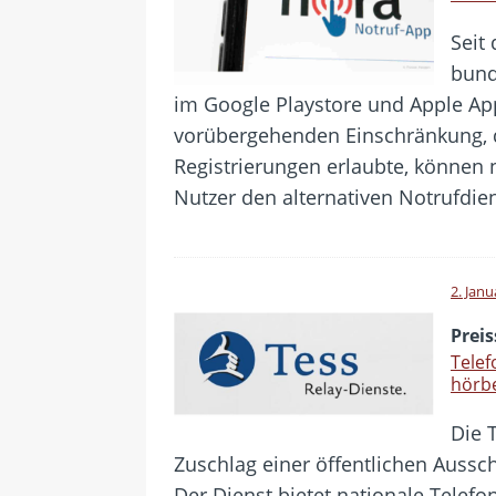
Seit
bund
im Google Playstore und Apple App
vorübergehenden Einschränkung, d
Registrierungen erlaubte, können
Nutzer den alternativen Notrufdi
2. Janu
Prei
Telef
hörb
Die 
Zuschlag einer öffentlichen Auss
Der Dienst bietet nationale Telef