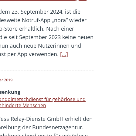
 dem 23. September 2024, ist die
esweite Notruf-App „nora“ wieder
-Store erhältlich. Nach einer
ie seit September 2023 keine neuen
 nun auch neue Nutzerinnen und
enst per App verwenden.
[…]
ar 2019
ssenkung
ondolmetschdienst für gehörlose und
ehinderte Menschen
Tess Relay-Dienste GmbH erhielt den
chreibung der Bundesnetzagentur.
ondolmetscherdienste für gehörlose