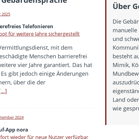
 Fold 8 & Fold 8 Ultra – Das sind die neuen Modelle
Über G
 die Handynummer unsichtbar – Die Benutzernamen kommen
z 2025
Die Gebärd
teil – Verbraucherrechte bei Online-Kündigung gestärkt
erefreies Telefonieren
manuelle 
eltweit aktive Phishing-Plattform „Kratos“ – Hunderttausende Opfer
ot für weitere Jahre sichergestellt
und schw
Vermittlungsdienst, mit dem
Kommunika
er Verbraucher gestärkt – Gerichtsurteil zu Apple
eschädigte Menschen barrierefrei
besteht a
eitere vier Jahre garantiert. Das hat
Mimik, Kö
 Es gibt jedoch einige Änderungen
Mundbewe
ern, über die der
auszudrüc
[…]
eigenstän
Land oder
wie gespr
ptember 2024
uf-App nora
fort wieder für neue Nutzer verfügbar