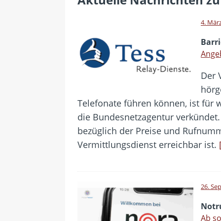
[ 24. Juli 2026 ]
Samsung Galaxy Z
[ 22. Juli 2026 ]
WhatsApp macht
4. Mär
[ 21. Juli 2026 ]
Wichtiges BGH-Ur
Barri
[ 20. Juli 2026 ]
BKA zerschlägt w
Angeb
betroffen
Der 
[ 5. August 2026 ]
Wahlfreiheit d
hörg
Telefonate führen können, ist für w
die Bundesnetzagentur verkündet.
bezüglich der Preise und Rufnumm
Vermittlungsdienst erreichbar ist.
26. Se
Notr
Ab so