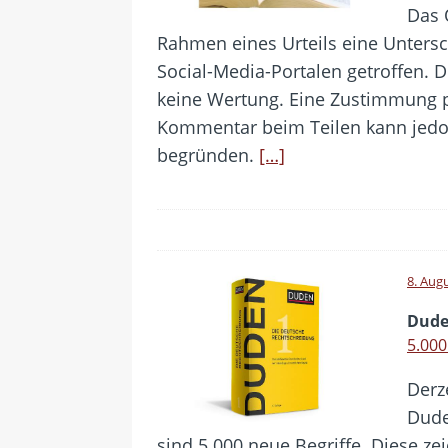
Das 
Rahmen eines Urteils eine Untersc
Social-Media-Portalen getroffen. D
keine Wertung. Eine Zustimmung pe
Kommentar beim Teilen kann jedoc
begründen.
[…]
8. Aug
Dud
5.00
Derz
Dude
sind 5.000 neue Begriffe. Diese z