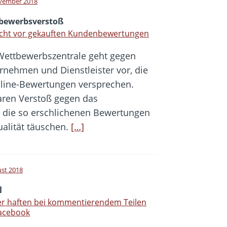
vember 2018
bewerbsverstoß
icht vor gekauften Kundenbewertungen
Wettbewerbszentrale geht gegen
rnehmen und Dienstleister vor, die
nline-Bewertungen versprechen.
aren Verstoß gegen das
die so erschlichenen Bewertungen
alität täuschen.
[…]
ust 2018
l
er haften bei kommentierendem Teilen
Facebook