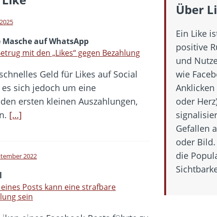
hbar? – Warum viele Beschäftigte nicht abschalten
Über L
 Fold 8 & Fold 8 Ultra – Das sind die neuen Modelle
i 2025
Ein Like i
 die Handynummer unsichtbar – Die Benutzernamen kommen
 Masche auf WhatsApp
positive 
teil – Verbraucherrechte bei Online-Kündigung gestärkt
etrug mit den „Likes“ gegen Bezahlung
und Nutze
t näher – Viele setzen trotzdem immer noch auf Kupfernetz
hnelles Geld für Likes auf Social
wie Faceb
 es sich jedoch um eine
Anklicken
den ersten kleinen Auszahlungen,
oder Herz
en.
[…]
signalisie
Gefallen 
oder Bild.
die Popul
ptember 2022
Sichtbark
l
 eines Posts kann eine strafbare
lung sein