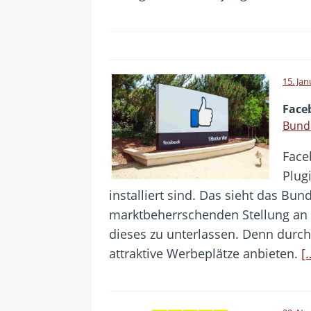
15. Ja
Face
Bunde
Face
Plug
installiert sind. Das sieht das Bu
marktbeherrschenden Stellung an 
dieses zu unterlassen. Denn durc
attraktive Werbeplätze anbieten.
[