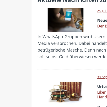
[ 28. Juli 2026 ]
Im Urlaub erreic
[ 24. Juli 2026 ]
Samsung Galaxy Z
25. Jul
[ 22. Juli 2026 ]
WhatsApp macht
Neue
[ 21. Juli 2026 ]
Wichtiges BGH-Ur
Der B
[ 7. August 2026 ]
DSL-Ende rück
In WhatsApp-Gruppen wird Usern sc
Media versprochen. Dabei handelt
betrügerische Masche. Denn nach 
soll selbst Geld überwiesen werd
30. Se
Urtei
Liken
Hand