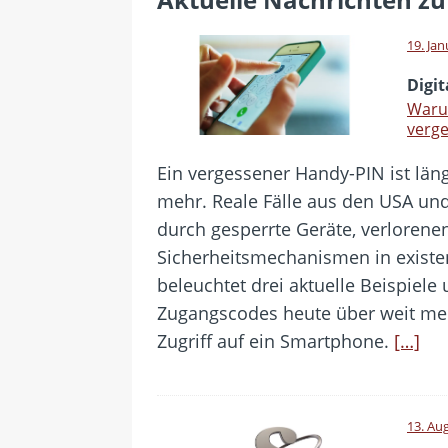
[ 24. Juli 2026 ]
Samsung Galaxy Z
[ 22. Juli 2026 ]
WhatsApp macht
19. Ja
[ 21. Juli 2026 ]
Wichtiges BGH-Ur
Digit
[ 20. Juli 2026 ]
BKA zerschlägt w
Waru
verge
betroffen
Ein vergessener Handy-PIN ist län
[ 5. August 2026 ]
Wahlfreiheit d
mehr. Reale Fälle aus den USA un
durch gesperrte Geräte, verlorene
Sicherheitsmechanismen in existenz
beleuchtet drei aktuelle Beispiele 
Zugangscodes heute über weit meh
Zugriff auf ein Smartphone.
[…]
13. Au