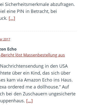
wei Sicherheitsmerkmale abzufragen.
l eine PIN in Betracht, bei
uck.
[…]
ar 2017
on Echo
-Bericht löst Massenbestellung aus
 Nachrichtensendung in den USA
chtete über ein Kind, das sich über
ses kam via Amazon Echo ins Haus.
exa ordered me a dollhouse.“ Auf
och bei den Zuschauern ungesicherte
 Puppenhaus.
[…]