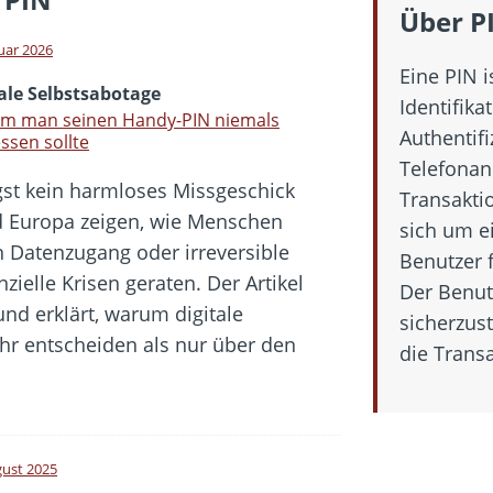
 Fold 8 & Fold 8 Ultra – Das sind die neuen Modelle
Über P
 die Handynummer unsichtbar – Die Benutzernamen kommen
nuar 2026
Eine PIN i
teil – Verbraucherrechte bei Online-Kündigung gestärkt
ale Selbstsabotage
Identifik
eltweit aktive Phishing-Plattform „Kratos“ – Hunderttausende Opfer
m man seinen Handy-PIN niemals
Authentif
ssen sollte
Telefonan
gst kein harmloses Missgeschick
er Verbraucher gestärkt – Gerichtsurteil zu Apple
Transakti
d Europa zeigen, wie Menschen
sich um e
n Datenzugang oder irreversible
Benutzer f
ielle Krisen geraten. Der Artikel
Der Benut
und erklärt, warum digitale
sicherzust
r entscheiden als nur über den
die Trans
gust 2025