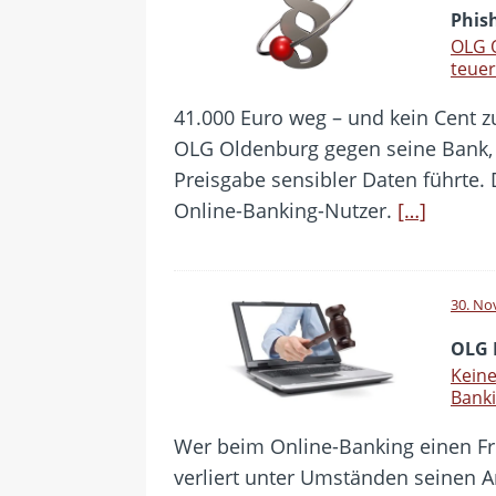
Phis
OLG O
teue
41.000 Euro weg – und kein Cent z
OLG Oldenburg gegen seine Bank,
Preisgabe sensibler Daten führte. D
Online-Banking-Nutzer.
[…]
30. No
OLG 
Keine
Banki
Wer beim Online-Banking einen Fre
verliert unter Umständen seinen A