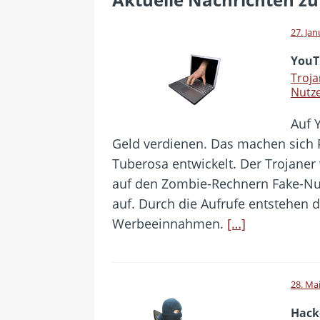
[ 28. Juli 2026 ]
Im Urlaub erreic
[ 24. Juli 2026 ]
Samsung Galaxy Z
27. Ja
[ 22. Juli 2026 ]
WhatsApp macht
YouT
[ 21. Juli 2026 ]
Wichtiges BGH-Ur
Troja
Nutz
[ 7. August 2026 ]
DSL-Ende rück
Auf 
Geld verdienen. Das machen sich 
Tuberosa entwickelt. Der Trojaner v
auf den Zombie-Rechnern Fake-Nut
auf. Durch die Aufrufe entstehen 
Werbeeinnahmen.
[…]
28. Ma
Hack