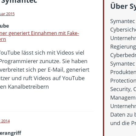
hbar? – Warum viele Beschäftigte nicht abschalten
Über S
 Fold 8 & Fold 8 Ultra – Das sind die neuen Modelle
nuar 2015
Symantec 
 die Handynummer unsichtbar – Die Benutzernamen kommen
ube
Cybersich
teil – Verbraucherrechte bei Online-Kündigung gestärkt
ner generiert Einnahmen mit Fake-
Unterneh
ern
t näher – Viele setzen trotzdem immer noch auf Kupfernetz
Regierunge
YouTube lässt sich mit Videos viel
Cyberbedr
Programmierer zunutze. Sie haben
Symantec b
erbreitet sich per E-Mail, generiert
Produkten
zer und ruft Videos auf YouTube
Protection
den Kanalbetreibern
Security, 
Manageme
Unternehm
Daten zu 
i 2014
und die Pr
erangriff