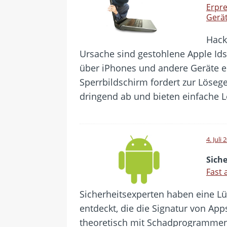
Erpre
Gerä
Hack
Ursache sind gestohlene Apple Ids,
über iPhones und andere Geräte e
Sperrbildschirm fordert zur Löseg
dringend ab und bieten einfache
4. Juli 
Sich
Fast 
Sicherheitsexperten haben eine L
entdeckt, die die Signatur von Ap
theoretisch mit Schadprogrammen 