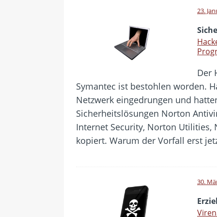
23. Ja
Sich
Hacke
Prog
Der 
Symantec ist bestohlen worden. H
Netzwerk eingedrungen und hatte
Sicherheitslösungen Norton Antivi
Internet Security, Norton Utiliti
kopiert. Warum der Vorfall erst jet
30. Mä
Erzi
Vire