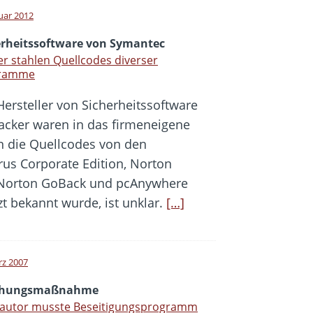
nuar 2012
erheitssoftware von Symantec
r stahlen Quellcodes diverser
ramme
Hersteller von Sicherheitssoftware
acker waren in das firmeneigene
n die Quellcodes von den
rus Corporate Edition, Norton
es, Norton GoBack und pcAnywhere
zt bekannt wurde, ist unklar.
[…]
rz 2007
ehungsmaßnahme
nautor musste Beseitigungsprogramm