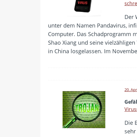
schr
Der 
unter dem Namen Pandavirus, infiz
Computer. Das Schadprogramm m
Shao Xiang und seine vielzähligen
in China losgelassen. Im Novemb
20. Apr
Gefä
Virus
Die 
sehr