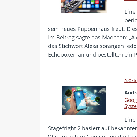
Eine
beri
sein neues Puppenhaus freut. Die
Im Beitrag sagte das Mädchen: „Al
das Stichwort Alexa sprangen jed
Echoboxen an und bestellten ein
5. Okt
Andr
Googl
Syste
Eine
Stagefright 2 basiert auf bekannte
Warum liefern Google und die Hers