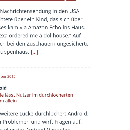
 Nachrichtensendung in den USA
chtete über ein Kind, das sich über
ses kam via Amazon Echo ins Haus.
exa ordered me a dollhouse.“ Auf
och bei den Zuschauern ungesicherte
 Puppenhaus.
[…]
ober 2015
oid
e lässt Nutzer im durchlöcherten
m allein
 weitere Lücke durchlöchert Android.
n Problemen und wirft Fragen auf:
teller der Android-Varianten