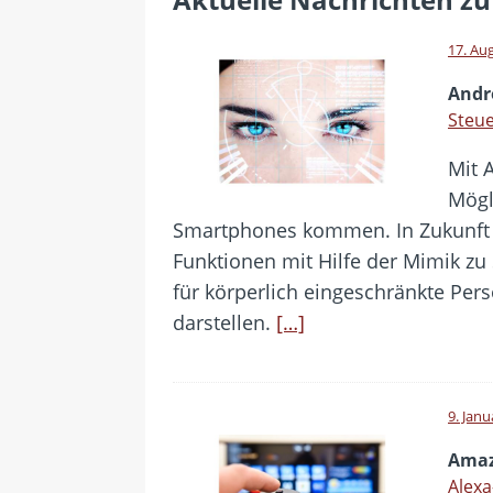
[ 24. Juli 2026 ]
Samsung Galaxy Z
[ 22. Juli 2026 ]
WhatsApp macht
17. Au
[ 21. Juli 2026 ]
Wichtiges BGH-Ur
Andro
[ 20. Juli 2026 ]
BKA zerschlägt w
Steu
betroffen
Mit 
[ 5. August 2026 ]
Wahlfreiheit d
Mögl
Smartphones kommen. In Zukunft s
Funktionen mit Hilfe der Mimik zu
für körperlich eingeschränkte Per
darstellen.
[…]
9. Janu
Amaz
Alexa