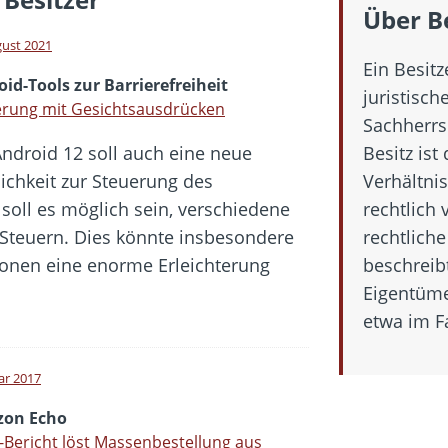
 Fold 8 & Fold 8 Ultra – Das sind die neuen Modelle
Über B
 die Handynummer unsichtbar – Die Benutzernamen kommen
gust 2021
Ein Besitz
teil – Verbraucherrechte bei Online-Kündigung gestärkt
id-Tools zur Barrierefreiheit
juristisch
eltweit aktive Phishing-Plattform „Kratos“ – Hunderttausende Opfer
erung mit Gesichtsausdrücken
Sachherrs
Android 12 soll auch eine neue
Besitz ist
er Verbraucher gestärkt – Gerichtsurteil zu Apple
ichkeit zur Steuerung des
Verhältni
oll es möglich sein, verschiedene
rechtlich
 Steuern. Dies könnte insbesondere
rechtlich
sonen eine enorme Erleichterung
beschreibt
Eigentüme
etwa im Fa
ar 2017
on Echo
-Bericht löst Massenbestellung aus