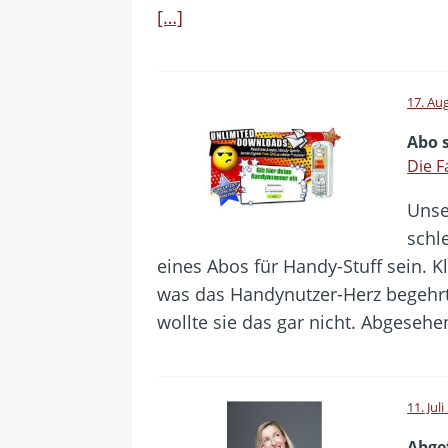
[…]
17. Au
Abo 
Die F
Unse
schle
eines Abos für Handy-Stuff sein. K
was das Handynutzer-Herz begehrt,
wollte sie das gar nicht. Abgesehe
11. Jul
Abge