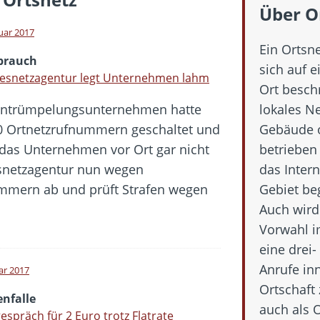
 Fold 8 & Fold 8 Ultra – Das sind die neuen Modelle
Über O
 die Handynummer unsichtbar – Die Benutzernamen kommen
nuar 2017
Ein Ortsne
teil – Verbraucherrechte bei Online-Kündigung gestärkt
brauch
sich auf 
eltweit aktive Phishing-Plattform „Kratos“ – Hunderttausende Opfer
esnetzagentur legt Unternehmen lahm
Ort beschr
Entrümpelungsunternehmen hatte
lokales N
er Verbraucher gestärkt – Gerichtsurteil zu Apple
0 Ortnetzrufnummern geschaltet und
Gebäude o
a das Unternehmen vor Ort gar nicht
betrieben
esnetzagentur nun wegen
das Intern
mmern ab und prüft Strafen wegen
Gebiet beg
Auch wird
Vorwahl i
eine drei-
Anrufe in
ar 2017
Ortschaft 
enfalle
auch als 
espräch für 2 Euro trotz Flatrate