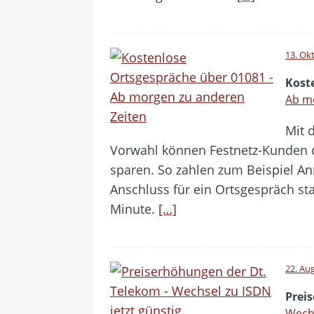
13. Ok
Kost
Ab m
Mit 
Vorwahl können Festnetz-Kunden 
sparen. So zahlen zum Beispiel An
Anschluss für ein Ortsgespräch sta
Minute.
[…]
22. Au
Prei
Wechs