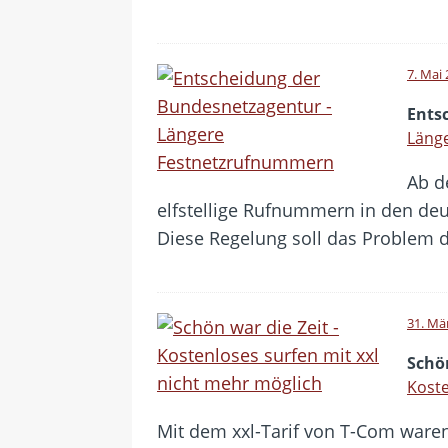
7. Mai
Ents
Läng
Ab d
elfstellige Rufnummern in den de
Diese Regelung soll das Problem
31. Mä
Schön
Koste
Mit dem xxl-Tarif von T-Com waren