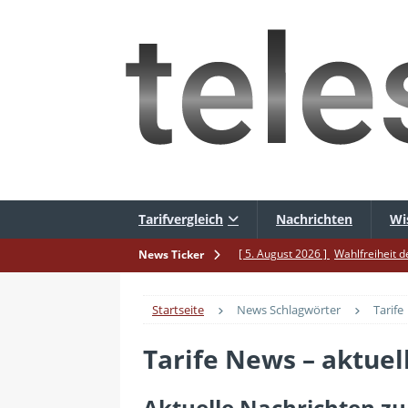
Tarifvergleich
Nachrichten
Wi
[ 5. August 2026 ]
Wahlfreiheit d
News Ticker
[ 4. August 2026 ]
Smartphone-Ka
Startseite
News Schlagwörter
Tarife
[ 3. August 2026 ]
1&1 bekommt a
[ 30. Juli 2026 ]
Recht auf Repara
Tarife News – aktue
[ 29. Juli 2026 ]
Achtung: Polizei
Aktuelle Nachrichten zu