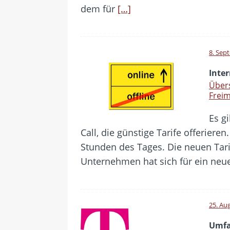
dem für
[…]
8. Sep
Inter
Übers
Frei
Es gi
Call, die günstige Tarife offeriere
Stunden des Tages. Die neuen Tari
Unternehmen hat sich für ein neu
25. Au
Umfa