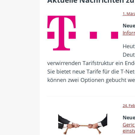
[ 28. Juli 2026 ]
Im Urlaub erreic
[ 24. Juli 2026 ]
Samsung Galaxy Z
1. Mär
[ 22. Juli 2026 ]
WhatsApp macht
Neue
[ 21. Juli 2026 ]
Wichtiges BGH-Ur
Infor
[ 7. August 2026 ]
DSL-Ende rück
Heut
Deut
verwirrenden Tarifstruktur ein En
Sie bietet neue Tarife für die T-Ne
können zwei Optionen gebucht we
24. Fe
Neue
Geri
einst