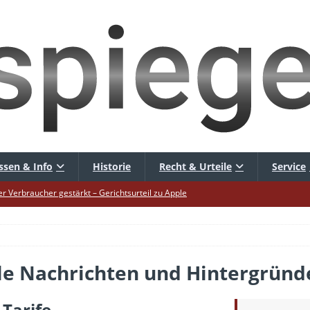
ssen & Info
Historie
Recht & Urteile
Service
er Verbraucher gestärkt – Gerichtsurteil zu Apple
uf – Zu diesem Zeitpunkt sparen Käufer am meisten
uf die Mütze – Unklare Unlimited-Klauseln sind unzulässig
tur startet – Diese neuen Regeln gelten ab morgen
lle Nachrichten und Hintergründ
 warnt – Raffinierte, neue WhatsApp-Betrugsmasche
 Tarife