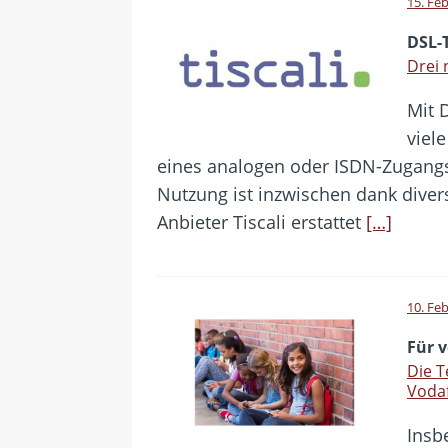
15. Fe
DSL-T
Drei 
Mit 
viel
eines analogen oder ISDN-Zugangs 
Nutzung ist inzwischen dank diver
Anbieter Tiscali erstattet
[…]
10. Fe
Für 
Die T
Voda
Insb