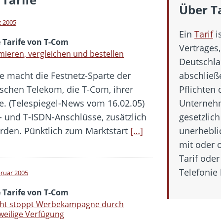
hbar? – Warum viele Beschäftigte nicht abschalten
Über T
 Fold 8 & Fold 8 Ultra – Das sind die neuen Modelle
z 2005
Ein
Tarif
i
 die Handynummer unsichtbar – Die Benutzernamen kommen
 Tarife von T-Com
Vertrages
teil – Verbraucherrechte bei Online-Kündigung gestärkt
mieren, vergleichen und bestellen
Deutschla
t näher – Viele setzen trotzdem immer noch auf Kupfernetz
e macht die Festnetz-Sparte der
abschließ
schen Telekom, die T-Com, ihrer
Pflichten
de. (Telespiegel-News vom 16.02.05)
Unternehm
t- und T-ISDN-Anschlüsse, zusätzlich
gesetzlich
rden. Pünktlich zum Marktstart
[…]
unerhebli
mit oder 
Tarif oder
Telefonie 
bruar 2005
 Tarife von T-Com
cht stoppt Werbekampagne durch
weilige Verfügung