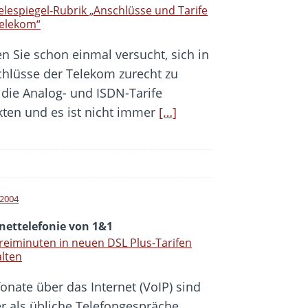
elespiegel-Rubrik „Anschlüsse und Tarife
Telekom“
n Sie schon einmal versucht, sich in
schlüsse der Telekom zurecht zu
 die Analog- und ISDN-Tarife
kten und es ist nicht immer
[…]
i 2004
nettelefonie von 1&1
reiminuten in neuen DSL Plus-Tarifen
lten
fonate über das Internet (VoIP) sind
r als übliche Telefongespräche.