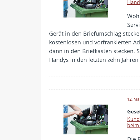
Handy
Wohi
Servi
Gerät in den Briefumschlag stecke
kostenlosen und vorfrankierten A
dann in den Briefkasten stecken. So
Handys in den letzten zehn Jahren 
12. Mä
Gese
Kunde
beim
Die 