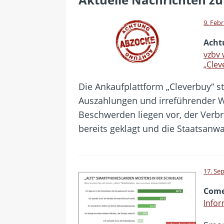
[ 22. Juli 2026 ]
WhatsApp macht
9. Feb
[ 21. Juli 2026 ]
Wichtiges BGH-Ur
Acht
[ 20. Juli 2026 ]
BKA zerschlägt w
vzbv 
„Clev
betroffen
[ 5. August 2026 ]
Wahlfreiheit d
Die Ankaufplattform „Cleverbuy“ 
Auszahlungen und irreführender We
Beschwerden liegen vor, der Verb
bereits geklagt und die Staatsanwa
17. Se
Come
Info