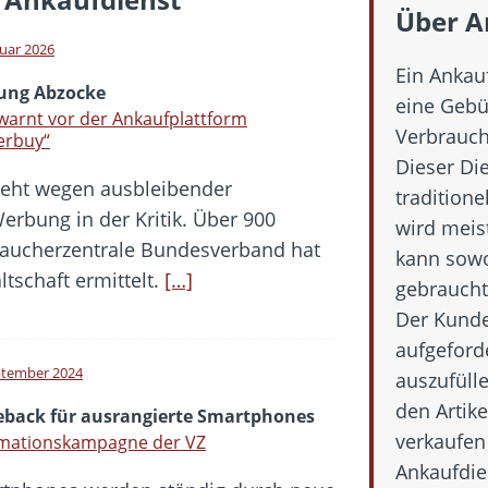
Über A
 die Handynummer unsichtbar – Die Benutzernamen kommen
ruar 2026
Ein Ankauf
teil – Verbraucherrechte bei Online-Kündigung gestärkt
ung Abzocke
eine Gebü
eltweit aktive Phishing-Plattform „Kratos“ – Hunderttausende Opfer
warnt vor der Ankaufplattform
Verbrauch
erbuy“
Dieser Die
er Verbraucher gestärkt – Gerichtsurteil zu Apple
steht wegen ausbleibender
tradition
rbung in der Kritik. Über 900
wird meis
raucherzentrale Bundesverband hat
kann sowo
ltschaft ermittelt.
[…]
gebraucht
Der Kunde
aufgeford
ptember 2024
auszufülle
den Artik
back für ausrangierte Smartphones
verkaufen
rmationskampagne der VZ
Ankaufdie