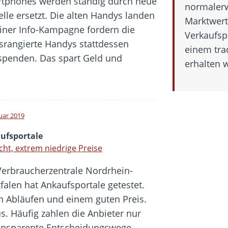
tphones werden ständig durch neue
normalerw
lle ersetzt. Die alten Handys landen
Marktwert 
iner Info-Kampagne fordern die
Verkaufsp
srangierte Handys stattdessen
einem tra
 spenden. Das spart Geld und
erhalten 
nuar 2019
ufsportale
cht, extrem niedrige Preise
Verbraucherzentrale Nordrhein-
falen hat Ankaufsportale getestet.
n Abläufen und einem guten Preis.
us. Häufig zahlen die Anbieter nur
ansparente Entscheidungswege.