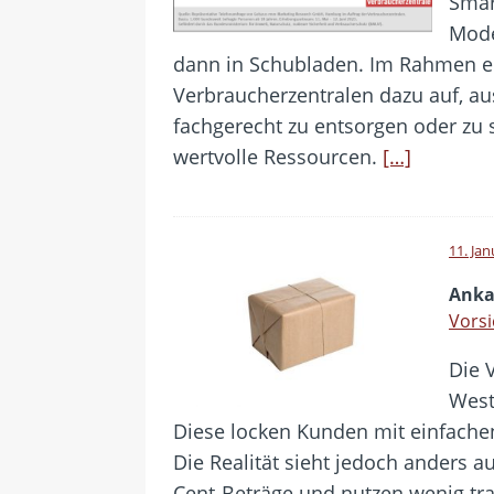
Smar
Mode
dann in Schubladen. Im Rahmen e
Verbraucherzentralen dazu auf, au
fachgerecht zu entsorgen oder zu
wertvolle Ressourcen.
[…]
11. Ja
Anka
Vorsi
Die 
West
Diese locken Kunden mit einfache
Die Realität sieht jedoch anders a
Cent-Beträge und nutzen wenig tr