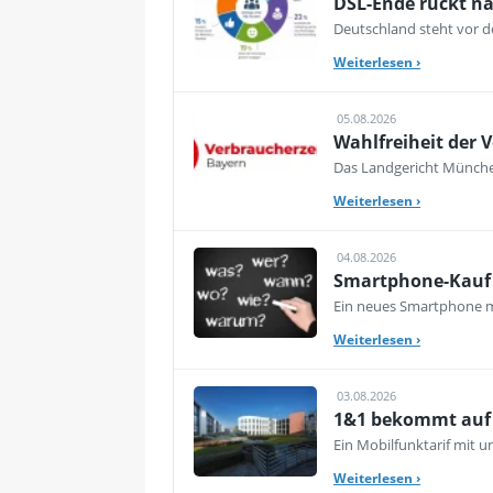
DSL-Ende rückt nä
Deutschland steht vor de
Weiterlesen
›
05.08.2026
Wahlfreiheit der V
Das Landgericht München
Weiterlesen
›
04.08.2026
Smartphone-Kauf 
Ein neues Smartphone mu
Weiterlesen
›
03.08.2026
1&1 bekommt auf d
Ein Mobilfunktarif mit 
Weiterlesen
›