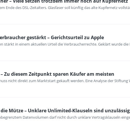
her – Viele setzen trotzdem immer noch auf Kupfernetz
m Ende des DSL-Zeitalters. Glasfaser soll künftig das alte Kupfernetz vollst
erbraucher gestärkt – Gerichtsurteil zu Apple
 stärkt in einem aktuellen Urteil die Verbraucherrechte. Geklärt wurde die
– Zu diesem Zeitpunkt sparen Käufer am meisten
ss nicht direkt zum Marktstart gekauft werden. Eine Analyse der Stiftung 
ie Mütze – Unklare Unlimited-Klauseln sind unzulässig
unbegrenztem Datenvolumen darf nicht durch unklare Vertragsklauseln ein