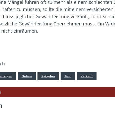
e Mängel führen oft zu mehr als einem schlechten 
aften zu müssen, sollte die mit einem versicherten
hluss jeglicher Gewährleistung verkauft„ führt schli
gesetzliche Gewährleistung übernehmen muss. Ein Wid
 nicht einräumen.
ich
anzeigen
Online
Ratgeber
Tipp
Verkauf
r
n