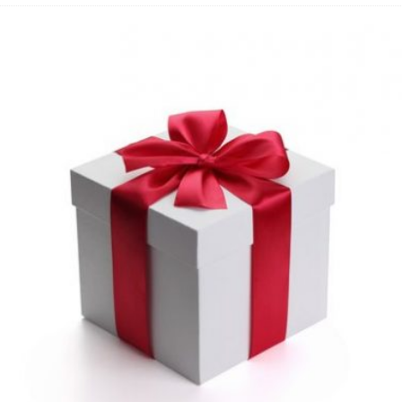
hbar? – Warum viele Beschäftigte nicht abschalten
 Fold 8 & Fold 8 Ultra – Das sind die neuen Modelle
 die Handynummer unsichtbar – Die Benutzernamen kommen
teil – Verbraucherrechte bei Online-Kündigung gestärkt
t näher – Viele setzen trotzdem immer noch auf Kupfernetz