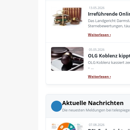
13.05.2026
Irreführende Onli
Das Landgericht Darmsta
Sternebewertungen, tä
Weiterlesen
›
05.05.2026
OLG Koblenz kippt
OLG Koblenz kassiert ze
– …
Weiterlesen
›
Aktuelle Nachrichten
Die neuesten Meldungen bei telespiege
07.08.2026