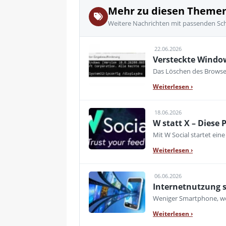
Mehr zu diesen Theme
Weitere Nachrichten mit passenden Sc
22.06.2026
Versteckte Window
Das Löschen des Browserv
Weiterlesen
›
18.06.2026
W statt X – Diese 
Mit W Social startet ei
Weiterlesen
›
06.06.2026
Internetnutzung s
Weniger Smartphone, wen
Weiterlesen
›