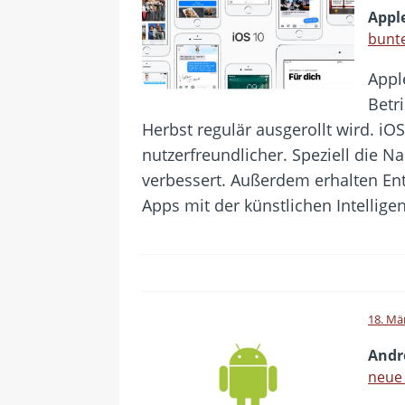
Apple
bunte
Appl
Betr
Herbst regulär ausgerollt wird. iO
nutzerfreundlicher. Speziell die N
verbessert. Außerdem erhalten Entw
Apps mit der künstlichen Intellige
18. Mä
Andr
neue