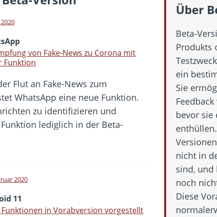
hbar? – Warum viele Beschäftigte nicht abschalten
Über B
 Fold 8 & Fold 8 Ultra – Das sind die neuen Modelle
l 2020
Beta-Vers
 die Handynummer unsichtbar – Die Benutzernamen kommen
sApp
Produkts o
teil – Verbraucherrechte bei Online-Kündigung gestärkt
mpfung von Fake-News zu Corona mit
Testzweck
r Funktion
t näher – Viele setzen trotzdem immer noch auf Kupfernetz
ein besti
er Flut an Fake-News zum
Sie ermög
stet WhatsApp eine neue Funktion.
Feedback 
richten zu identifizieren und
bevor sie
unktion lediglich in der Beta-
enthüllen
Versionen
nicht in d
sind, und 
bruar 2020
noch nich
Diese Vor
oid 11
normalerw
Funktionen in Vorabversion vorgestellt