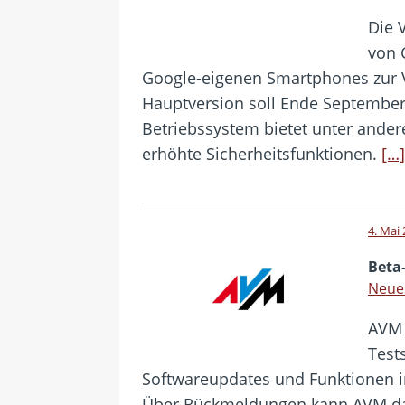
Die 
von G
Google-eigenen Smartphones zur V
Hauptversion soll Ende September
Betriebssystem bietet unter ande
erhöhte Sicherheitsfunktionen.
[…]
4. Mai
Beta
Neues
AVM 
Test
Softwareupdates und Funktionen in
Über Rückmeldungen kann AVM da