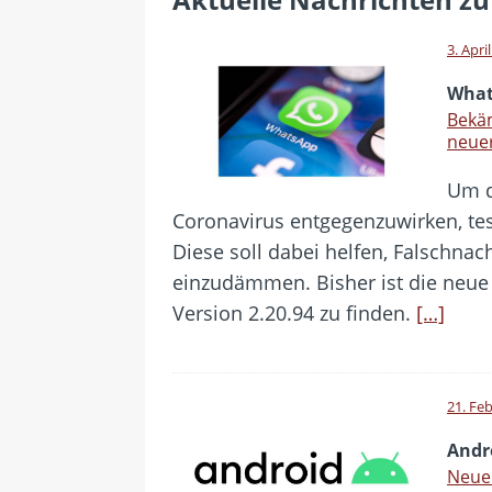
[ 28. Juli 2026 ]
Im Urlaub erreic
[ 24. Juli 2026 ]
Samsung Galaxy Z
3. Apri
[ 22. Juli 2026 ]
WhatsApp macht
What
[ 21. Juli 2026 ]
Wichtiges BGH-Ur
Bekä
neue
[ 7. August 2026 ]
DSL-Ende rück
Um d
Coronavirus entgegenzuwirken, te
Diese soll dabei helfen, Falschnach
einzudämmen. Bisher ist die neue F
Version 2.20.94 zu finden.
[…]
21. Fe
Andr
Neue 