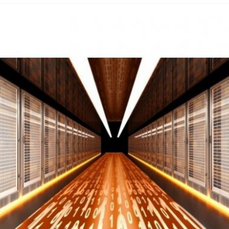
 Fold 8 & Fold 8 Ultra – Das sind die neuen Modelle
 die Handynummer unsichtbar – Die Benutzernamen kommen
teil – Verbraucherrechte bei Online-Kündigung gestärkt
eltweit aktive Phishing-Plattform „Kratos“ – Hunderttausende Opfer
er Verbraucher gestärkt – Gerichtsurteil zu Apple