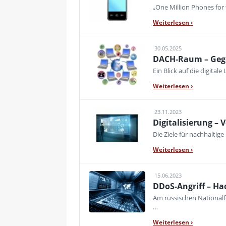
„One Million Phones for
Weiterlesen
›
30.05.2025
DACH-Raum – Gege
Ein Blick auf die digita
Weiterlesen
›
23.11.2023
Digitalisierung – 
Die Ziele für nachhaltig
Weiterlesen
›
15.06.2023
DDoS-Angriff – Ha
Am russischen Nationalf
…
Weiterlesen
›