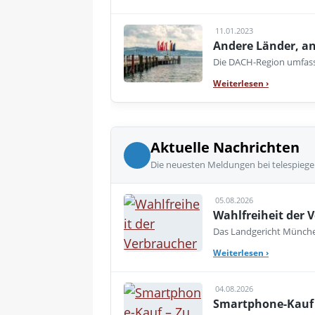
11.01.2023
Andere Länder, an
Die DACH-Region umfasst
Weiterlesen
›
Aktuelle Nachrichten
Die neuesten Meldungen bei telespiege
05.08.2026
Wahlfreiheit der V
Das Landgericht München
Weiterlesen
›
04.08.2026
Smartphone-Kauf 