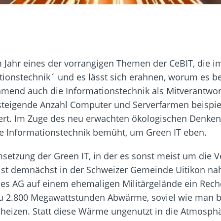
Jahr eines der vorrangigen Themen der CeBIT, die im
ionstechnik´ und es lässt sich erahnen, worum es b
hmend auch die Informationstechnik als Mitverantwor
 steigende Anzahl Computer und Serverfarmen beispi
rt. Im Zuge des neu erwachten ökologischen Denke
 Informationstechnik bemüht, um Green IT eben.
msetzung der Green IT, in der es sonst meist um die
ist demnächst in der Schweizer Gemeinde Uitikon nah
ces AG auf einem ehemaligen Militärgelände ein Rec
s zu 2.800 Megawattstunden Abwärme, soviel wie man 
u heizen. Statt diese Wärme ungenutzt in die Atmosphä