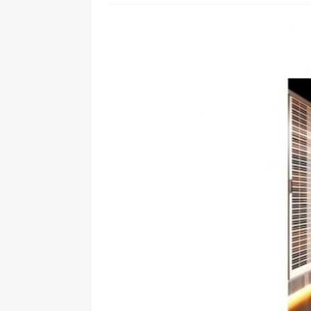
[ 24. Juli 2026 ]
Samsung Galaxy Z
[ 22. Juli 2026 ]
WhatsApp macht
[ 21. Juli 2026 ]
Wichtiges BGH-Ur
[ 20. Juli 2026 ]
BKA zerschlägt w
betroffen
[ 5. August 2026 ]
Wahlfreiheit d