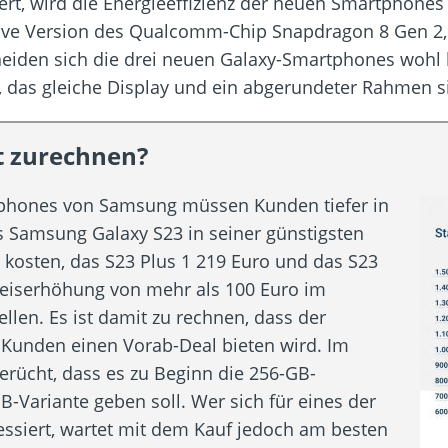
ert, wird die Energieeffizienz der neuen Smartphones 
usive Version des Qualcomm-Chip Snapdragon 8 Gen 2,
cheiden sich die drei neuen Galaxy-Smartphones wohl
 das gleiche Display und ein abgerundeter Rahmen s
st zurechnen?
tphones von Samsung müssen Kunden tiefer in
as Samsung Galaxy S23 in seiner günstigsten
 kosten, das S23 Plus 1 219 Euro und das S23
 Preiserhöhung von mehr als 100 Euro im
len. Es ist damit zu rechnen, dass der
Kunden einen Vorab-Deal bieten wird. Im
erücht, dass es zu Beginn die 256-GB-
-Variante geben soll. Wer sich für eines der
essiert, wartet mit dem Kauf jedoch am besten