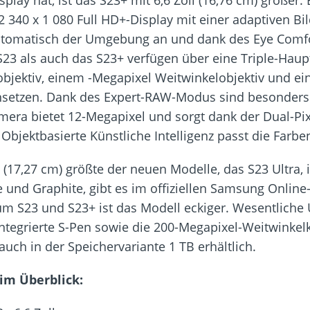
2 340 x 1 080 Full HD+-Display mit einer adaptiven B
 automatisch der Umgebung an und dank des Eye Comf
23 als auch das S23+ verfügen über eine Triple-Haup
objektiv, einem -Megapixel Weitwinkelobjektiv und e
setzen. Dank des Expert-RAW-Modus sind besonders 
mera bietet 12-Megapixel und sorgt dank der Dual-Pi
Objektbasierte Künstliche Intelligenz passt die Farbe
 (17,27 cm) größte der neuen Modelle, das S23 Ultra, i
und Graphite, gibt es im offiziellen Samsung Online
um S23 und S23+ ist das Modell eckiger. Wesentliche
ntegrierte S-Pen sowie die 200-Megapixel-Weitwinke
h in der Speichervariante 1 TB erhältlich.
im Überblick: