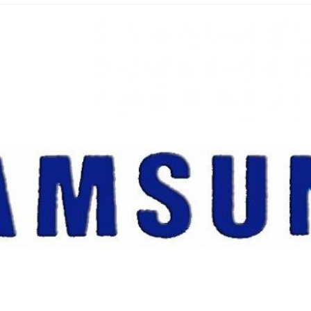
hbar? – Warum viele Beschäftigte nicht abschalten
 Fold 8 & Fold 8 Ultra – Das sind die neuen Modelle
 die Handynummer unsichtbar – Die Benutzernamen kommen
teil – Verbraucherrechte bei Online-Kündigung gestärkt
t näher – Viele setzen trotzdem immer noch auf Kupfernetz