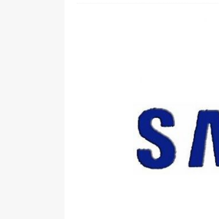
[ 28. Juli 2026 ]
Im Urlaub erreic
[ 24. Juli 2026 ]
Samsung Galaxy Z
[ 22. Juli 2026 ]
WhatsApp macht
[ 21. Juli 2026 ]
Wichtiges BGH-Ur
[ 7. August 2026 ]
DSL-Ende rück