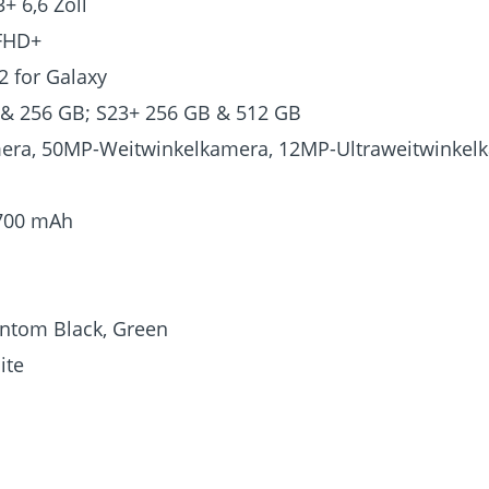
+ 6,6 Zoll
 FHD+
 for Galaxy
 & 256 GB; S23+ 256 GB & 512 GB
era, 50MP-Weitwinkelkamera, 12MP-Ultraweitwinkel
 700 mAh
antom Black, Green
ite