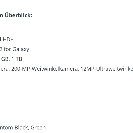
m Überblick:
ad HD+
 for Galaxy
 GB, 1 TB
era, 200-MP-Weitwinkelkamera, 12MP-Ultraweitwink
antom Black, Green