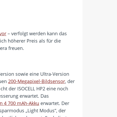
vor
– verfolgt werden kann das
h höherer Preis als für die
era freuen.
ersion sowie eine Ultra-Version
euen
200-Megapixel-Bildsensor
, der
icht der ISOCELL HP2 eine noch
esserung erwartet. Das
in 4 700 mAh-Akku
erwartet. Der
esparmodus „Light Modus“, der