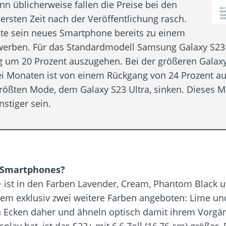
n üblicherweise fallen die Preise bei den
ersten Zeit nach der Veröffentlichung rasch.
te sein neues Smartphone bereits zu einem
rwerben. Für das Standardmodell Samsung Galaxy S23 
 um 20 Prozent auszugehen. Bei der größeren Galaxy 
ei Monaten ist von einem Rückgang von 24 Prozent a
größten Mode, dem Galaxy S23 Ultra, sinken. Dieses M
stiger sein.
-Smartphones?
st in den Farben Lavender, Cream, Phantom Black und
m exklusiv zwei weitere Farben angeboten: Lime un
n Ecken daher und ähneln optisch damit ihrem Vorg
splay hat, ist das S23+ mit 6,6 Zoll (16,76 cm) größer.