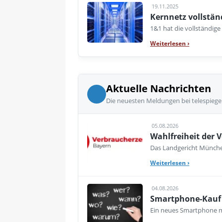
19.11.2025
Kernnetz vollstän
1&1 hat die vollständige
Weiterlesen
›
Aktuelle Nachrichten
Die neuesten Meldungen bei telespiege
05.08.2026
Wahlfreiheit der V
Das Landgericht München
Weiterlesen
›
04.08.2026
Smartphone-Kauf 
Ein neues Smartphone mu