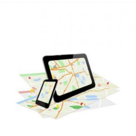
 Fold 8 & Fold 8 Ultra – Das sind die neuen Modelle
 die Handynummer unsichtbar – Die Benutzernamen kommen
teil – Verbraucherrechte bei Online-Kündigung gestärkt
eltweit aktive Phishing-Plattform „Kratos“ – Hunderttausende Opfer
er Verbraucher gestärkt – Gerichtsurteil zu Apple