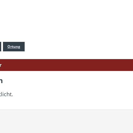
Ortung
r
n
licht.