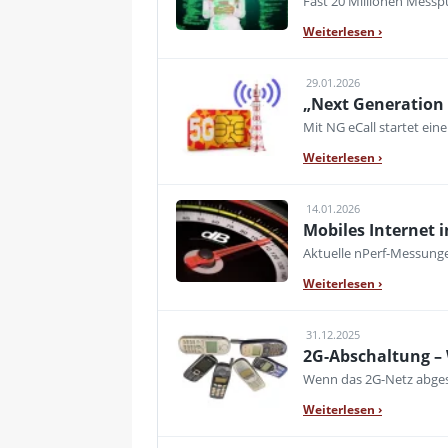
Fast 20 Millionen Messpu
Weiterlesen
›
29.01.2026
„Next Generation 
Mit NG eCall startet e
Weiterlesen
›
14.01.2026
Mobiles Internet i
Aktuelle nPerf-Messung
Weiterlesen
›
31.12.2025
2G-Abschaltung –
Wenn das 2G-Netz abgesc
Weiterlesen
›