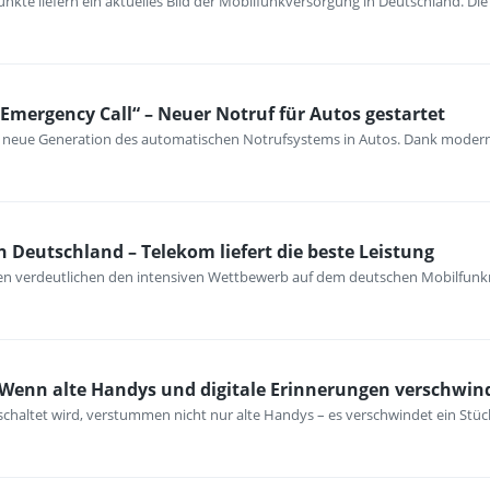
nkte liefern ein aktuelles Bild der Mobilfunkversorgung in Deutschland. Di
Emergency Call“ – Neuer Notruf für Autos gestartet
ine neue Generation des automatischen Notrufsystems in Autos. Dank mode
n Deutschland – Telekom liefert die beste Leistung
en verdeutlichen den intensiven Wettbewerb auf dem deutschen Mobilfunkm
 Wenn alte Handys und digitale Erinnerungen verschwin
haltet wird, verstummen nicht nur alte Handys – es verschwindet ein Stück