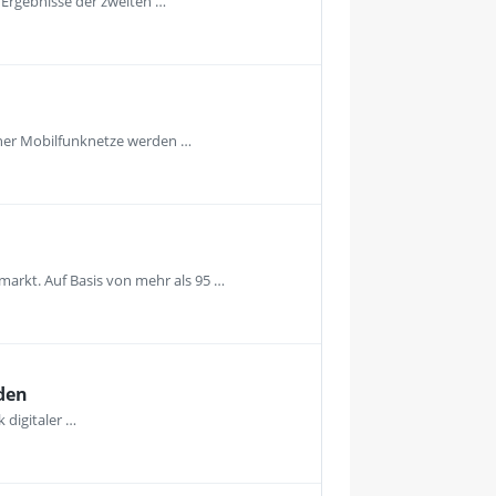
e Ergebnisse der zweiten …
rner Mobilfunknetze werden …
arkt. Auf Basis von mehr als 95 …
den
 digitaler …