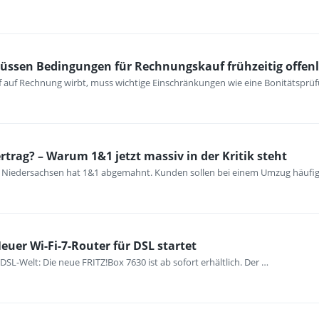
müssen Bedingungen für Rechnungskauf frühzeitig offen
 auf Rechnung wirbt, muss wichtige Einschränkungen wie eine Bonitätsprüfu
trag? – Warum 1&1 jetzt massiv in der Kritik steht
e Niedersachsen hat 1&1 abgemahnt. Kunden sollen bei einem Umzug häufi
euer Wi-Fi-7-Router für DSL startet
e DSL-Welt: Die neue FRITZ!Box 7630 ist ab sofort erhältlich. Der …