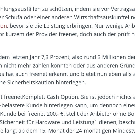
ahlungsausfällen zu schützen, indem sie vor Vertrags
er Schufa oder einer anderen Wirtschaftsauskunftei ne
ion
, bevor sie die Leistung erbringen. Nur wenige Anb
or kurzem der Provider freenet, doch auch der prüft n
m letzten Jahr 7,3 Prozent, also rund 3 Millionen d
ten nicht mehr zahlen konnten oder aus anderen Grün
as hat auch freenet erkannt und bietet nun ebenfalls
ne Sicherheitskaution hinterlegen.
t freenetKomplett Cash Option. Sie ist jedoch nichts 
fa-belastete Kunde hinterlegen kann, um dennoch ein
 Kunde bei freenet 200,- €, stellt der Anbieter ohne B
`Sicherheit für Hardware und Leistung´ dienen, beschr
e lang, ab dem 15. Monat der 24-monatigen Mindestver