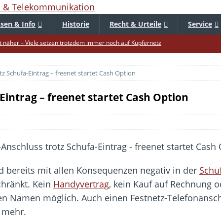
sen & Info
Historie
Recht & Urteile
Service
 näher – Viele setzen trotzdem immer noch auf Kupfernetz
er Verbraucher gestärkt – Gerichtsurteil zu Apple
z Schufa-Eintrag – freenet startet Cash Option
uf – Zu diesem Zeitpunkt sparen Käufer am meisten
f die Mütze – Unklare Unlimited-Klauseln sind unzulässig
Eintrag – freenet startet Cash Option
tur startet – Diese neuen Regeln gelten ab morgen
 warnt – Raffinierte, neue WhatsApp-Betrugsmasche
bar? – Warum viele Beschäftigte nicht abschalten
Fold 8 & Fold 8 Ultra – Das sind die neuen Modelle
nd bereits mit allen Konsequenzen negativ in der
Schu
die Handynummer unsichtbar – Die Benutzernamen kommen
chränkt. Kein
Handyvertrag
, kein Kauf auf Rechnung o
teil – Verbraucherrechte bei Online-Kündigung gestärkt
en Namen möglich. Auch einen Festnetz-Telefonansc
 mehr.