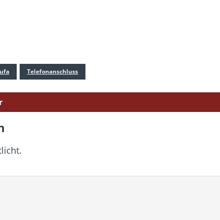
ufa
Telefonanschluss
r
n
licht.