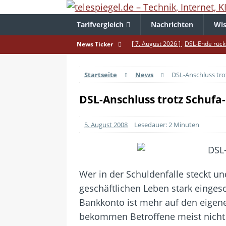
Tarifvergleich
Nachrichten
Wis
[ 7. August 2026 ]
DSL-Ende rückt
News Ticker
[ 5. August 2026 ]
Wahlfreiheit d
Startseite
News
DSL-Anschluss trot
[ 4. August 2026 ]
Smartphone-Ka
[ 3. August 2026 ]
1&1 bekommt au
DSL-Anschluss trotz Schufa-
[ 30. Juli 2026 ]
Recht auf Repara
5. August 2008
Lesedauer: 2 Minuten
[ 29. Juli 2026 ]
Achtung: Polizei
[ 28. Juli 2026 ]
Im Urlaub erreich
[ 24. Juli 2026 ]
Samsung Galaxy Z 
Wer in der Schuldenfalle steckt u
[ 22. Juli 2026 ]
WhatsApp macht 
geschäftlichen Leben stark einges
[ 21. Juli 2026 ]
Wichtiges BGH-Ur
Bankkonto ist mehr auf den eigen
bekommen Betroffene meist nicht