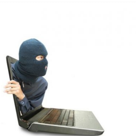
 Fold 8 & Fold 8 Ultra – Das sind die neuen Modelle
 die Handynummer unsichtbar – Die Benutzernamen kommen
teil – Verbraucherrechte bei Online-Kündigung gestärkt
eltweit aktive Phishing-Plattform „Kratos“ – Hunderttausende Opfer
er Verbraucher gestärkt – Gerichtsurteil zu Apple