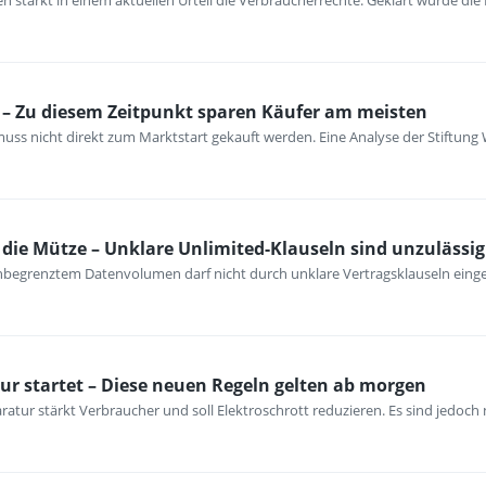
 stärkt in einem aktuellen Urteil die Verbraucherrechte. Geklärt wurde die
– Zu diesem Zeitpunkt sparen Käufer am meisten
ss nicht direkt zum Marktstart gekauft werden. Eine Analyse der Stiftung 
ie Mütze – Unklare Unlimited-Klauseln sind unzulässig
unbegrenztem Datenvolumen darf nicht durch unklare Vertragsklauseln ein
ur startet – Diese neuen Regeln gelten ab morgen
atur stärkt Verbraucher und soll Elektroschrott reduzieren. Es sind jedoch n