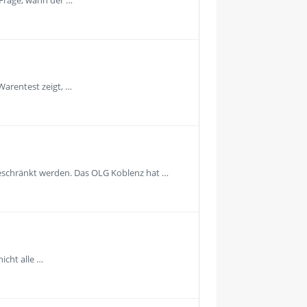
 Frage, wann der …
Warentest zeigt, …
geschränkt werden. Das OLG Koblenz hat …
icht alle …