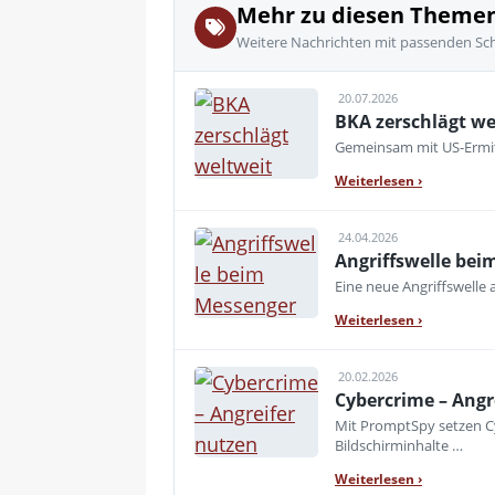
Mehr zu diesen Theme
Weitere Nachrichten mit passenden Sc
20.07.2026
BKA zerschlägt we
Gemeinsam mit US-Ermitt
Weiterlesen
›
24.04.2026
Angriffswelle beim
Eine neue Angriffswelle
Weiterlesen
›
20.02.2026
Cybercrime – Ang
Mit PromptSpy setzen Cy
Bildschirminhalte …
Weiterlesen
›