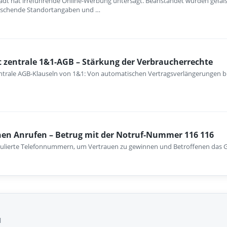
dt hat irreführende Online-Werbung untersagt. Beanstandet wurden gefälsc
uschende Standortangaben und …
 zentrale 1&1-AGB – Stärkung der Verbraucherrechte
ntrale AGB-Klauseln von 1&1: Von automatischen Vertragsverlängerungen b
chen Anrufen – Betrug mit der Notruf-Nummer 116 116
pulierte Telefonnummern, um Vertrauen zu gewinnen und Betroffenen das G
l