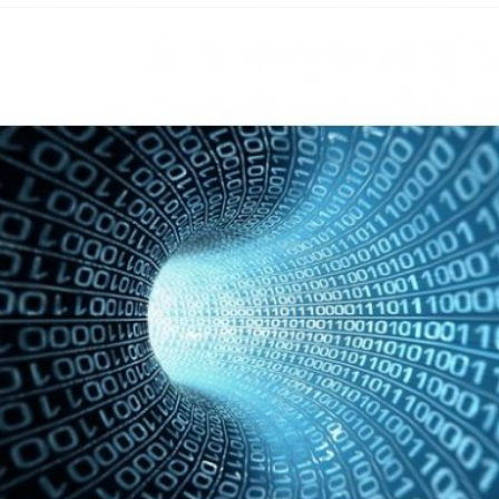
hbar? – Warum viele Beschäftigte nicht abschalten
 Fold 8 & Fold 8 Ultra – Das sind die neuen Modelle
 die Handynummer unsichtbar – Die Benutzernamen kommen
teil – Verbraucherrechte bei Online-Kündigung gestärkt
t näher – Viele setzen trotzdem immer noch auf Kupfernetz