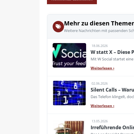
Mehr zu diesen Theme
Weitere Nachrichten mit passenden Sc
18.06.2026
W statt X – Diese 
Mit W Social startet ei
Weiterlesen
›
02.06.2026
Silent Calls – Wa
Das Telefon klingelt, d
Weiterlesen
›
13.05.2026
Irreführende Onli