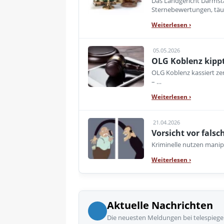
Das Landgericht Darmsta
Sternebewertungen, tä
Weiterlesen
›
05.05.2026
OLG Koblenz kippt
OLG Koblenz kassiert ze
– …
Weiterlesen
›
21.04.2026
Vorsicht vor fals
Kriminelle nutzen mani
Weiterlesen
›
Aktuelle Nachrichten
Die neuesten Meldungen bei telespiege