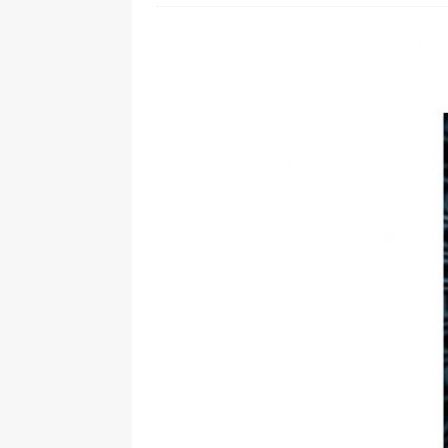
[ 28. Juli 2026 ]
Im Urlaub erreic
[ 24. Juli 2026 ]
Samsung Galaxy Z
[ 22. Juli 2026 ]
WhatsApp macht
[ 21. Juli 2026 ]
Wichtiges BGH-Ur
[ 7. August 2026 ]
DSL-Ende rück