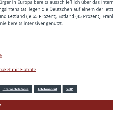
ger in Europa bereits ausschließlich über das Intern
gsintensität liegen die Deutschen auf einem der let
nd Lettland (je 65 Prozent), Estland (45 Prozent), Fra
nie bereits intensiver genutzt.
e
aket mit Flatrate
Internettelefonie
Telefonanruf
VoIP
r