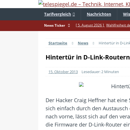
Tarifvergleich
Nachrichten
Wis
[ 5. August 2026 ]
Wahlfreiheit d
News Ticker
[ 4. August 2026 ]
Smartphone-Ka
Startseite
News
Hintertür in D-Lin
[ 3. August 2026 ]
1&1 bekommt au
[ 30. Juli 2026 ]
Recht auf Repara
Hintertür in D-Link-Routern 
[ 29. Juli 2026 ]
Achtung: Polizei
15. Oktober 2013
Lesedauer: 2 Minuten
[ 28. Juli 2026 ]
Im Urlaub erreich
[ 24. Juli 2026 ]
Samsung Galaxy Z 
[ 22. Juli 2026 ]
WhatsApp macht 
Der Hacker Craig Heffner hat eine 
[ 21. Juli 2026 ]
Wichtiges BGH-Ur
sich einfach durch den Austausch
[ 7. August 2026 ]
DSL-Ende rückt
nach vorne, lässt sich auf den ver
die Firmware der D-Link-Router ei