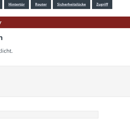
Hintertür
Router
Sicherheitslücke
Zugriff
r
n
licht.