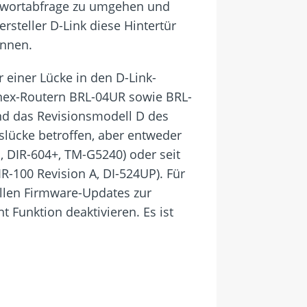
sswortabfrage zu umgehen und
steller D-Link diese Hintertür
önnen.
r einer Lücke in den D-Link-
anex-Routern BRL-04UR sowie BRL-
und das Revisionsmodell D des
slücke betroffen, aber entweder
, DIR-604+, TM-G5240) oder seit
R-100 Revision A, DI-524UP). Für
ollen Firmware-Updates zur
 Funktion deaktivieren. Es ist