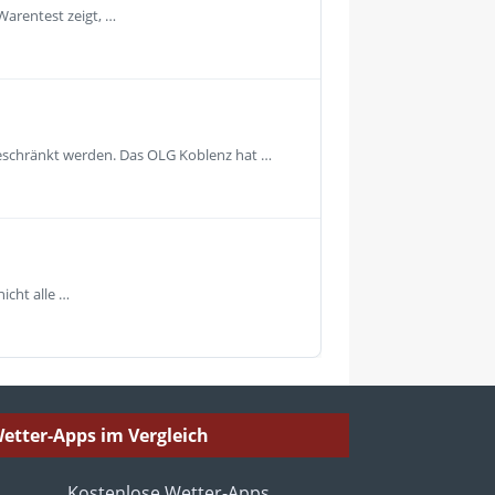
Warentest zeigt, …
geschränkt werden. Das OLG Koblenz hat …
icht alle …
etter-Apps im Vergleich