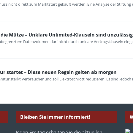
ss nicht direkt zum Marktstart gekauft werden. Eine Analyse der Stiftung 
ie Mütze – Unklare Unlimited-Klauseln sind unzulässig
unbegrenztem Datenvolumen darf nicht durch unklare Vertragsklauseln ein
ur startet – Diese neuen Regeln gelten ab morgen
atur stärkt Verbraucher und soll Elektroschrott reduzieren. Es sind jedoch n
Bleiben Sie immer informiert!
W
Jeden Freitag erhalten Sie die aktuellen