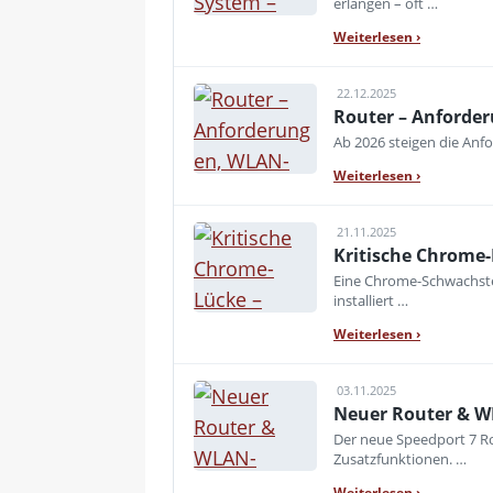
erlangen – oft …
Weiterlesen
›
22.12.2025
Router – Anforde
Ab 2026 steigen die Anf
Weiterlesen
›
21.11.2025
Kritische Chrome-
Eine Chrome-Schwachstell
installiert …
Weiterlesen
›
03.11.2025
Neuer Router & W
Der neue Speedport 7 Ro
Zusatzfunktionen. …
Weiterlesen
›