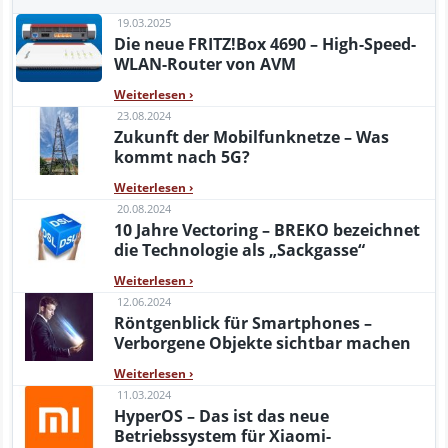
19.03.2025
Die neue FRITZ!Box 4690 – High-Speed-
WLAN-Router von AVM
Weiterlesen
›
23.08.2024
Zukunft der Mobilfunknetze – Was
kommt nach 5G?
Weiterlesen
›
20.08.2024
10 Jahre Vectoring – BREKO bezeichnet
die Technologie als „Sackgasse“
Weiterlesen
›
12.06.2024
Röntgenblick für Smartphones –
Verborgene Objekte sichtbar machen
Weiterlesen
›
11.03.2024
HyperOS – Das ist das neue
Betriebssystem für Xiaomi-