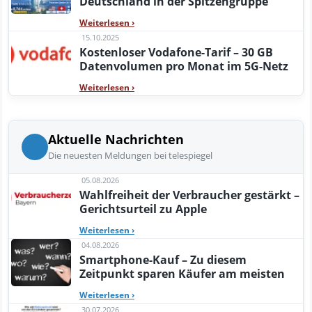
Deutschland in der Spitzengruppe
Weiterlesen
›
15.10.2025
Kostenloser Vodafone-Tarif – 30 GB
Datenvolumen pro Monat im 5G-Netz
Weiterlesen
›
Aktuelle Nachrichten
Die neuesten Meldungen bei telespiegel
05.08.2026
Wahlfreiheit der Verbraucher gestärkt –
Gerichtsurteil zu Apple
Weiterlesen
›
04.08.2026
Smartphone-Kauf – Zu diesem
Zeitpunkt sparen Käufer am meisten
Weiterlesen
›
30.07.2026