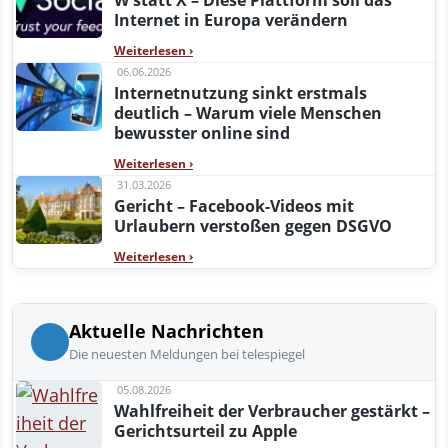
W statt X – Diese Plattform soll das
Internet in Europa verändern
Weiterlesen
›
06.06.2026
Internetnutzung sinkt erstmals
deutlich – Warum viele Menschen
bewusster online sind
Weiterlesen
›
31.03.2026
Gericht – Facebook-Videos mit
Urlaubern verstoßen gegen DSGVO
Weiterlesen
›
Aktuelle Nachrichten
Die neuesten Meldungen bei telespiegel
05.08.2026
Wahlfreiheit der Verbraucher gestärkt –
Gerichtsurteil zu Apple