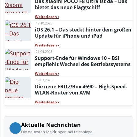
Das Xiaomi POCO F8 Ultra ist da – Das
bietet das neue Flaggschiff
Weiterlesen
›
17.10.2025
iOS 26.1 – Das steckt hinter dem großen
Update für iPhone und iPad
Weiterlesen
›
21.04.2025
Support-Ende für Windows 10 – BSI
empfiehlt Wechsel des Betriebssystems
Weiterlesen
›
19.03.2025
Die neue FRITZ!Box 4690 – High-Speed-
WLAN-Router von AVM
Weiterlesen
›
Aktuelle Nachrichten
Die neuesten Meldungen bei telespiegel