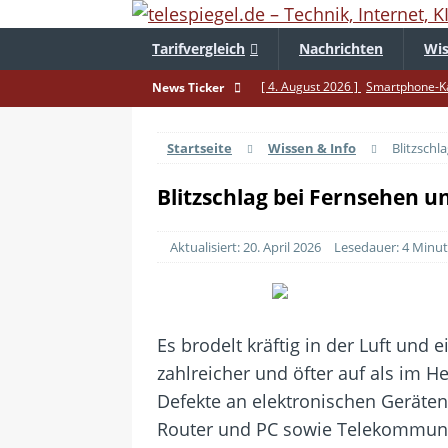
Tarifvergleich
Nachrichten
Wis
[ 4. August 2026 ]
Smartphone-Ka
News Ticker
[ 3. August 2026 ]
1&1 bekommt au
Startseite
Wissen & Info
Blitzschl
[ 30. Juli 2026 ]
Recht auf Repara
[ 29. Juli 2026 ]
Achtung: Polizei
Blitzschlag bei Fernsehen un
[ 28. Juli 2026 ]
Im Urlaub erreich
Aktualisiert: 20. April 2026
Lesedauer: 4 Minu
[ 24. Juli 2026 ]
Samsung Galaxy Z 
[ 22. Juli 2026 ]
WhatsApp macht 
[ 21. Juli 2026 ]
Wichtiges BGH-Ur
Es brodelt kräftig in der Luft und
[ 20. Juli 2026 ]
BKA zerschlägt we
zahlreicher und öfter auf als im H
betroffen
Defekte an elektronischen Geräten
Router und PC sowie Telekommunika
[ 5. August 2026 ]
Wahlfreiheit d