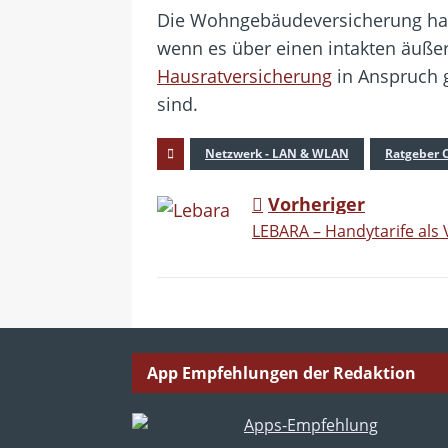
Die Wohngebäudeversicherung hafte
wenn es über einen intakten äußer
Hausratversicherung
in Anspruch 
sind.
Netzwerk - LAN & WLAN
Ratgeber 
Vorheriger
LEBARA – Handytarife als 
App Empfehlungen der Redaktion