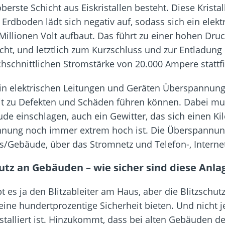
rste Schicht aus Eiskristallen besteht. Diese Kristall
rdboden lädt sich negativ auf, sodass sich ein elekt
lionen Volt aufbaut. Das führt zu einer hohen Druck
 und letztlich zum Kurzschluss und zur Entladung du
chschnittlichen Stromstärke von 20.000 Ampere stattf
n in elektrischen Leitungen und Geräten Überspannunge
t zu Defekten und Schäden führen können. Dabei muss
einschlagen, auch ein Gewitter, das sich einen Kilom
annung noch immer extrem hoch ist. Die Überspannung
s/Gebäude, über das Stromnetz und Telefon-, Interne
utz an Gebäuden – wie sicher sind diese Anla
t es ja den Blitzableiter am Haus, aber die Blitzschu
ne hundertprozentige Sicherheit bieten. Und nicht j
stalliert ist. Hinzukommt, dass bei alten Gebäuden der