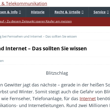
sen & Info
Historie
Recht & Urteile
Service
uf – Zu diesem Zeitpunkt sparen Käufer am meisten
f die Mütze – Unklare Unlimited-Klauseln sind unzulässig
ag bei Fernsehen und Internet – Das sollten Sie wissen
tur startet – Diese neuen Regeln gelten ab morgen
 warnt – Raffinierte, neue WhatsApp-Betrugsmasche
d Internet – Das sollten Sie wissen
bar? – Warum viele Beschäftigte nicht abschalten
ten
Fold 8 & Fold 8 Ultra – Das sind die neuen Modelle
die Handynummer unsichtbar – Die Benutzernamen kommen
teil – Verbraucherrechte bei Online-Kündigung gestärkt
 ein Gewitter jagt das nächste – gerade in der heißen 
ltweit aktive Phishing-Plattform „Kratos“ – Hunderttausende Opfer
erbst und Winter.
Somit steigt auch die Gefahr von Bl
 wie Fernseher, Telefonanlage, für das
Internet
benöt
tions- und Internetleitungen. Rund zwei Millionen B
er Verbraucher gestärkt – Gerichtsurteil zu Apple