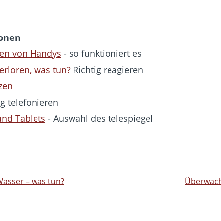
ionen
en von Handys
- so funktioniert es
erloren, was tun?
Richtig reagieren
zen
ig telefonieren
und Tablets
- Auswahl des telespiegel
 Wasser – was tun?
Überwach