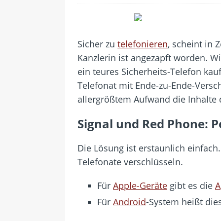
[ 28. Juli 2026 ]
Im Urlaub erreich
[ 24. Juli 2026 ]
Samsung Galaxy Z 
[ 22. Juli 2026 ]
WhatsApp macht 
Sicher zu
telefonieren
, scheint in
[ 21. Juli 2026 ]
Wichtiges BGH-Ur
Kanzlerin ist angezapft worden.
Wir
[ 7. August 2026 ]
DSL-Ende rückt
ein teures Sicherheits-Telefon ka
Telefonat mit Ende-zu-Ende-Versch
allergrößtem Aufwand die Inhalte d
Signal und Red Phone: P
Die Lösung ist erstaunlich einfac
Telefonate verschlüsseln.
Für
Apple-Geräte
gibt es die
A
Für
Android
-System heißt di