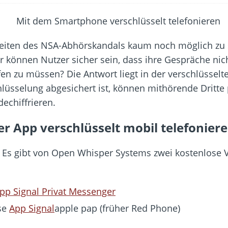
bar? – Warum viele Beschäftigte nicht abschalten
Fold 8 & Fold 8 Ultra – Das sind die neuen Modelle
die Handynummer unsichtbar – Die Benutzernamen kommen
 Zeiten des NSA-Abhörskandals kaum noch möglich zu 
teil – Verbraucherrechte bei Online-Kündigung gestärkt
 können Nutzer sicher sein, dass ihre Gespräche nic
 näher – Viele setzen trotzdem immer noch auf Kupfernetz
ufen zu müssen? Die Antwort liegt in der verschlüsse
lüsselung abgesichert ist, können mithörende Dritte
echiffrieren.
er App verschlüsselt mobil telefonier
h. Es gibt von Open Whisper Systems zwei kostenlose
pp Signal Privat Messenger
ese
App Signal
apple pap (früher Red Phone)