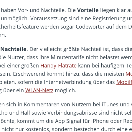
 haben Vor- und Nachteile. Die
Vorteile
liegen klar a
t unmöglich. Voraussetzung sind eine Registrierung u
Sicherheitsfeature werden sogar Codewörter auf dem D
nn.
h
Nachteile
. Der vielleicht größte Nachteil ist, dass d
ie Nutzer, dass ihre Minutentarife nicht belastet we
bei einer großen
Handy-Flatrate
kann bei häufigem Te
sein. Erschwerend kommt hinzu, dass die meisten
Mo
bieten, sofern die Internetverbindung über das
Mobil
g über ein
WLAN-Netz
möglich.
n sich in Kommentaren von Nutzern bei iTunes und Go
Echo und Hall sowie Verbindungsabrisse sind nicht s
 möchte, kommt um die App Signal für iPhone oder R
d nicht nur kostenlos, sondern bestechen durch ein