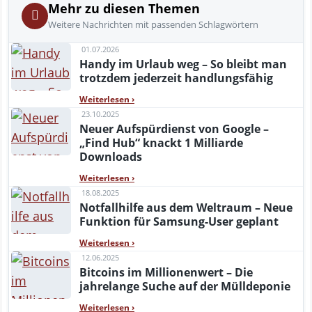
Mehr zu diesen Themen
Weitere Nachrichten mit passenden Schlagwörtern
01.07.2026
Handy im Urlaub weg – So bleibt man
trotzdem jederzeit handlungsfähig
Weiterlesen
›
23.10.2025
Neuer Aufspürdienst von Google –
„Find Hub“ knackt 1 Milliarde
Downloads
Weiterlesen
›
18.08.2025
Notfallhilfe aus dem Weltraum – Neue
Funktion für Samsung-User geplant
Weiterlesen
›
12.06.2025
Bitcoins im Millionenwert – Die
jahrelange Suche auf der Mülldeponie
Weiterlesen
›