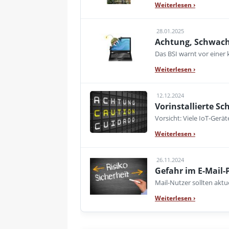
Weiterlesen
›
28.01.2025
Achtung, Schwachs
Das BSI warnt vor einer 
Weiterlesen
›
12.12.2024
Vorinstallierte 
Vorsicht: Viele IoT-Gerä
Weiterlesen
›
26.11.2024
Gefahr im E-Mail-P
Mail-Nutzer sollten akt
Weiterlesen
›