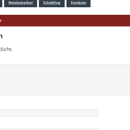
Netzbetreiber
Schädling
Symbian
r
n
licht.