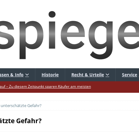
ssen & Info
Historie
Recht & Urteile
Service
uf – Zu diesem Zeitpunkt sparen Käufer am meisten
uf die Mütze – Unklare Unlimited-Klauseln sind unzulässig
 unterschätzte Gefahr?
tur startet – Diese neuen Regeln gelten ab morgen
 warnt – Raffinierte, neue WhatsApp-Betrugsmasche
ätzte Gefahr?
hbar? – Warum viele Beschäftigte nicht abschalten