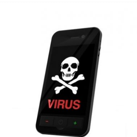
 Fold 8 & Fold 8 Ultra – Das sind die neuen Modelle
 die Handynummer unsichtbar – Die Benutzernamen kommen
teil – Verbraucherrechte bei Online-Kündigung gestärkt
eltweit aktive Phishing-Plattform „Kratos“ – Hunderttausende Opfer
er Verbraucher gestärkt – Gerichtsurteil zu Apple