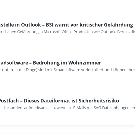
telle in Outlook – BSI warnt vor kritischer Gefährdung
kritischen Gefährdung in Microsoft Office-Produkten wie Outlook. Bereits d
Schadsoftware – Bedrohung im Wohnzimmer
te (Internet der Dinge) sind mit Schadsoftware vorinstalliert und können Ihr
ostfach – Dieses Dateiformat ist Sicherheitsrisiko
uell besonders aufmerksam sein, wenn sie E-Mails mit SVG-Dateianhängen 