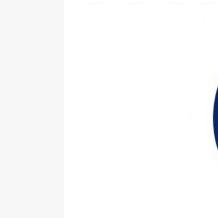
[ 28. Juli 2026 ]
Im Urlaub erreic
[ 24. Juli 2026 ]
Samsung Galaxy Z
[ 22. Juli 2026 ]
WhatsApp macht
[ 21. Juli 2026 ]
Wichtiges BGH-Ur
[ 7. August 2026 ]
DSL-Ende rück