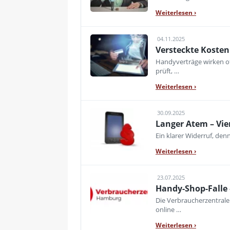
Weiterlesen
›
04.11.2025
Versteckte Kosten
Handyverträge wirken of
prüft, …
Weiterlesen
›
30.09.2025
Langer Atem – Vie
Ein klarer Widerruf, de
Weiterlesen
›
23.07.2025
Handy-Shop-Falle 
Die Verbraucherzentral
online …
Weiterlesen
›