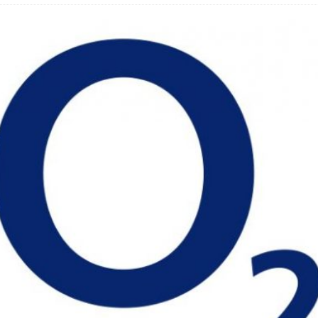
hbar? – Warum viele Beschäftigte nicht abschalten
 Fold 8 & Fold 8 Ultra – Das sind die neuen Modelle
 die Handynummer unsichtbar – Die Benutzernamen kommen
teil – Verbraucherrechte bei Online-Kündigung gestärkt
t näher – Viele setzen trotzdem immer noch auf Kupfernetz