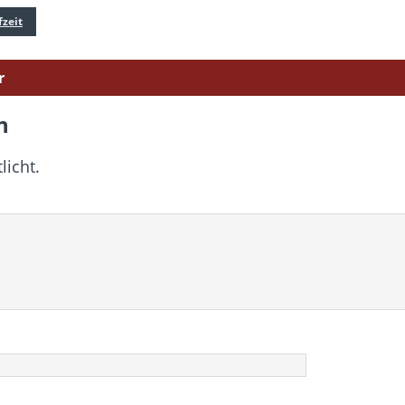
fzeit
r
n
licht.