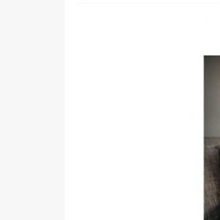
[ 24. Juli 2026 ]
Samsung Galaxy Z
[ 22. Juli 2026 ]
WhatsApp macht
[ 21. Juli 2026 ]
Wichtiges BGH-Ur
[ 20. Juli 2026 ]
BKA zerschlägt w
betroffen
[ 5. August 2026 ]
Wahlfreiheit d