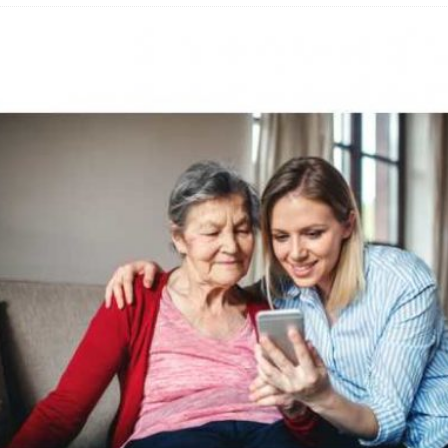
 Fold 8 & Fold 8 Ultra – Das sind die neuen Modelle
 die Handynummer unsichtbar – Die Benutzernamen kommen
teil – Verbraucherrechte bei Online-Kündigung gestärkt
eltweit aktive Phishing-Plattform „Kratos“ – Hunderttausende Opfer
er Verbraucher gestärkt – Gerichtsurteil zu Apple