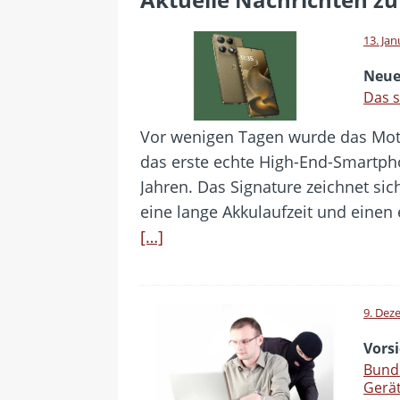
[ 24. Juli 2026 ]
Samsung Galaxy Z
[ 22. Juli 2026 ]
WhatsApp macht
13. Ja
[ 21. Juli 2026 ]
Wichtiges BGH-Ur
Neue
[ 20. Juli 2026 ]
BKA zerschlägt w
Das s
betroffen
Vor wenigen Tagen wurde das Motor
[ 5. August 2026 ]
Wahlfreiheit d
das erste echte High-End-Smartpho
Jahren. Das Signature zeichnet sic
eine lange Akkulaufzeit und einen 
[…]
9. Dez
Vors
Bunde
Gerä