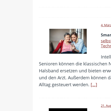
4. Mär
Smar
selb
Tech
Inte
Senioren können die klassischen
Halsband ersetzen und bieten erwe
und den Arzt. Außerdem können da
Alltag gesteuert werden.
[…]
21. Au