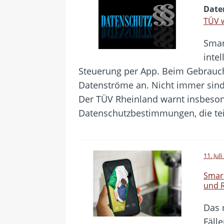
Date
TÜV 
Smar
inte
Steuerung per App. Beim Gebrauch
Datenströme an. Nicht immer sind 
Der TÜV Rheinland warnt insbeso
Datenschutzbestimmungen, die tei
11. Jul
Smar
und R
Das 
Fäll