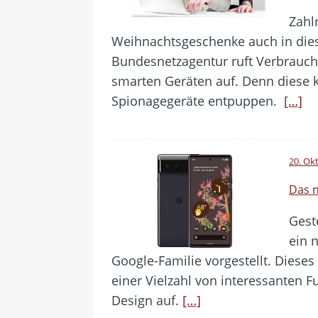
Zahl
Weihnachtsgeschenke auch in dies
Bundesnetzagentur ruft Verbrauch
smarten Geräten auf. Denn diese kö
Spionagegeräte entpuppen.
[…]
20. Ok
Das n
Gest
ein 
Google-Familie vorgestellt. Dies
einer Vielzahl von interessanten
Design auf.
[…]