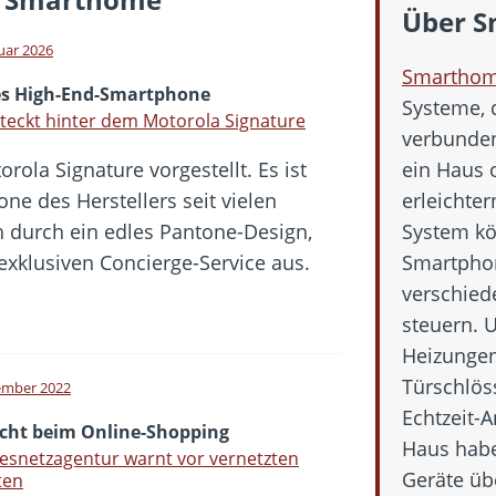
 Fold 8 & Fold 8 Ultra – Das sind die neuen Modelle
Über 
 die Handynummer unsichtbar – Die Benutzernamen kommen
nuar 2026
Smartho
teil – Verbraucherrechte bei Online-Kündigung gestärkt
s High-End-Smartphone
Systeme, 
eltweit aktive Phishing-Plattform „Kratos“ – Hunderttausende Opfer
teckt hinter dem Motorola Signature
verbunden
ola Signature vorgestellt. Es ist
ein Haus 
er Verbraucher gestärkt – Gerichtsurteil zu Apple
ne des Herstellers seit vielen
erleichte
h durch ein edles Pantone-Design,
System kö
exklusiven Concierge-Service aus.
Smartphon
verschied
steuern. 
Heizungen
Türschlös
ember 2022
Echtzeit-
icht beim Online-Shopping
Haus habe
snetzagentur warnt vor vernetzten
Geräte übe
ten