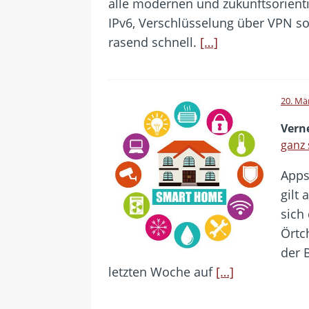
alle modernen und zukunftsorienti
IPv6, Verschlüsselung über VPN s
rasend schnell.
[…]
20. Mä
Verne
ganz 
Apps
gilt
sich 
Örtc
der 
letzten Woche auf
[…]