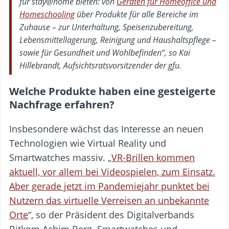
für stay@home bieten: von
Geräten für Homeoffice und
Homeschooling
über Produkte für alle Bereiche im
Zuhause – zur Unterhaltung, Speisenzubereitung,
Lebensmittellagerung, Reinigung und Haushaltspflege –
sowie für Gesundheit und Wohlbefinden“, so Kai
Hillebrandt, Aufsichtsratsvorsitzender der gfu.
Welche Produkte haben eine gesteigerte
Nachfrage erfahren?
Insbesondere wächst das Interesse an neuen
Technologien wie Virtual Reality und
Smartwatches massiv. „
VR-Brillen kommen
aktuell, vor allem bei Videospielen, zum Einsatz.
Aber gerade jetzt im Pandemiejahr punktet bei
Nutzern das virtuelle Verreisen an unbekannte
Orte
“, so der Präsident des Digitalverbands
Bitkom Achim Berg. Smartwatches und